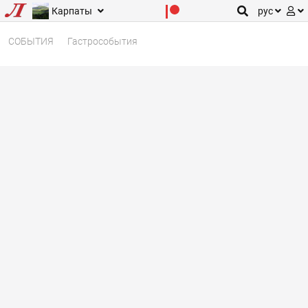
Карпаты
рус
СОБЫТИЯ
Гастрособытия