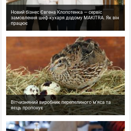
Новий бізнес Євгена Клопотенка — сервіс
замовлення шеф-кухаря додому MAKITRA. Як він
працює
Вітчизняний виробник перепелиного м'яса та
яєць пропонує