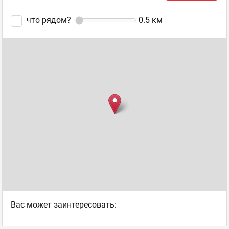
что рядом?
0.5
км
Ваc может заинтересовать: