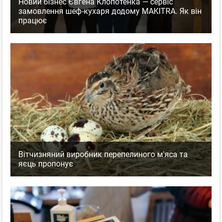
Новий бізнес Євгена Клопотенка — сервіс
замовлення шеф-кухаря додому MAKITRA. Як він
працює
Вітчизняний виробник перепелиного м'яса та
яєць пропонує