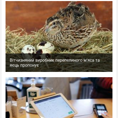
Вітчизняний виробник перепелиного м'яса та
яєць пропонує