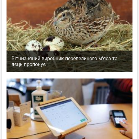
Вітчизняний виробник перепелиного м'яса та
яєць пропонує