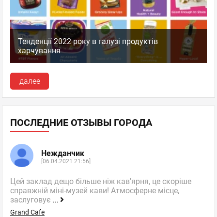
Тенденції 2022 року в галузі продуктів
харчування
далее
ПОСЛЕДНИЕ ОТЗЫВЫ ГОРОДА
Нежданчик
[06.04.2021 21:56]
Цей заклад дещо більше ніж кав'ярня, це скоріше
справжній міні-музей кави! Атмосферне місце,
заслуговує
...
Grand Cafe