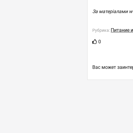
За матеріалами w
Питание 
Рубрика:
0
Ваc может заинте