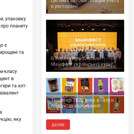
система автоматизации учета
в ресторане
и, упаковку
 про планету
що є
ирощені та
В Україні проголосили
Маніфест української кухні!
ум-класу
цент в
гери та хот-
вівалент
Тенденції 2022 року в галузі
продуктів харчування
а
кцію, яку
далее