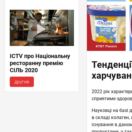
ICTV про Національну
Тенденції
ресторанну премію
СІЛЬ 2020
харчуван
другие
2022 рік характер
сприятиме здоров’
Науковці на базі 
в складі колаген,
існування в дано
продуктами, а так