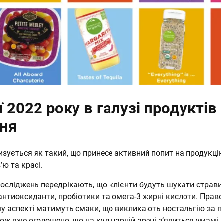
 2022 року в галузі продуктів
ня
изується як такий, що принесе активний попит на продукці
ю та красі.
досліджень передрікають, що клієнти будуть шукати страви,
 антиоксиданти, пробіотики та омега-3 жирні кислоти. Прав
му аспекті матимуть смаки, що викликають ностальгію за 
ож вже оголошено, що на кулінарній арені з’явиться умамі