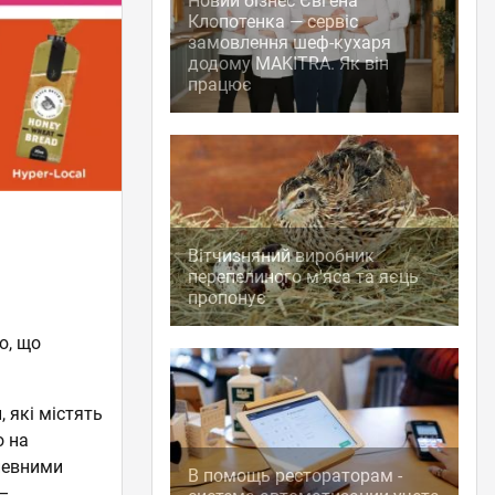
Новий бізнес Євгена
Клопотенка — сервіс
замовлення шеф-кухаря
додому MAKITRA. Як він
працює
Вітчизняний виробник
перепелиного м'яса та яєць
пропонує
ю, що
 які містять
о на
певними
В помощь рестораторам -
 –