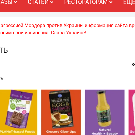
КАЗЫ
СТАТЬИ
РЕСТОРАТОРАМ
ЕЩ
й агрессией Мордора против Украины информация сайта вр
носим свои извинения. Слава Украине!
ТЬ
ть