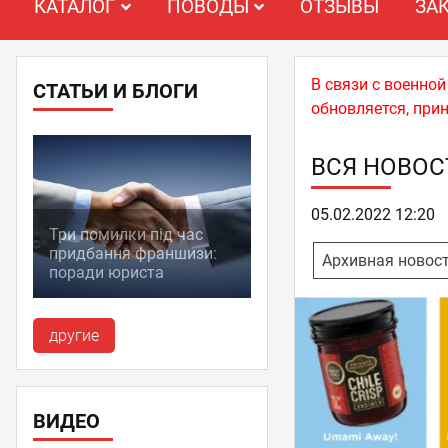
КАТАЛОГ
ПОВОДЫ
ОТЗЫВЫ
ЗА
В связи с военно
СТАТЬИ И БЛОГИ
обновляется, при
ВСЯ НОВОС
05.02.2022 12:20
Три помилки під час
придбання франшизи:
Архивная новос
поради юриста
другие
ВИДЕО