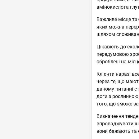
амінокислота глу
Важливе місце та
яких можна перер
шляхом споживанн
Цікавість до екол
передумовою зрост
оброблені на місц
Клієнти наразі вс
через те, що мают
даному питанні ст
доги з рослинною 
того, що зможе за
Визначення тенде
впроваджувати інн
вони бажають та 