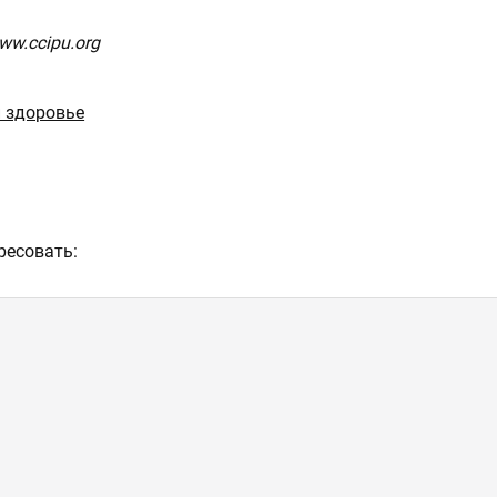
ww.ccipu.org
и здоровье
ресовать: