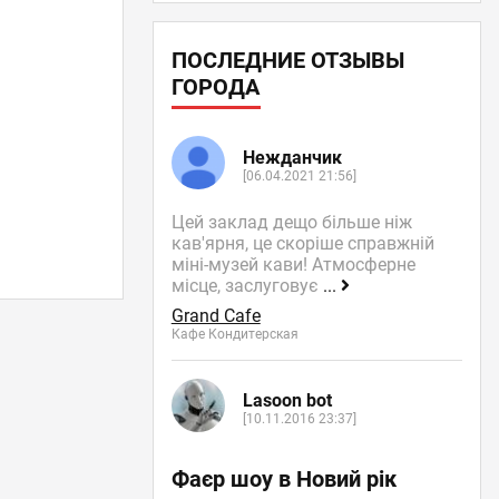
ПОСЛЕДНИЕ ОТЗЫВЫ
ГОРОДА
Нежданчик
[06.04.2021 21:56]
Цей заклад дещо більше ніж
кав'ярня, це скоріше справжній
міні-музей кави! Атмосферне
місце, заслуговує
...
Grand Cafe
Кафе Кондитерская
Lasoon bot
[10.11.2016 23:37]
Фаєр шоу в Новий рік