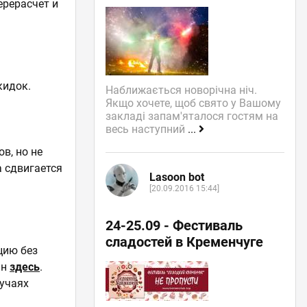
ерерасчет и
кидок.
Наближається новорічна ніч.
Якщо хочете, щоб свято у Вашому
закладі запам'яталося гостям на
весь наступний
...
в, но не
а сдвигается
Lasoon bot
[20.09.2016 15:44]
24-25.09 - Фестиваль
сладостей в Кременчуге
цию без
ан
здесь
.
лучаях