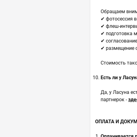
Обращаем вним
✔ фотосессия в
✔ флеш-интерв
✔ подготовка м
✔ согласование
✔ размещение с
Стоимость тако
Есть ли у Ласу
Да, у Ласуна е
партнерок -
зде
ОПЛАТА И ДОКУ
Оплачивается р