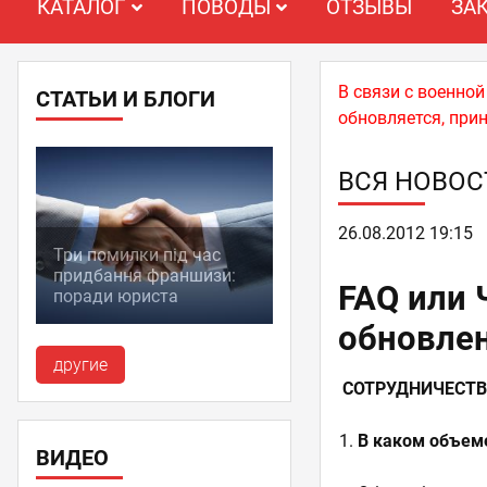
КАТАЛОГ
ПОВОДЫ
ОТЗЫВЫ
ЗА
В связи с военно
СТАТЬИ И БЛОГИ
обновляется, при
ВСЯ НОВОС
26.08.2012 19:15
Три помилки під час
придбання франшизи:
FAQ или 
поради юриста
обновлен
другие
СОТРУДНИЧЕСТВ
В каком объем
ВИДЕО