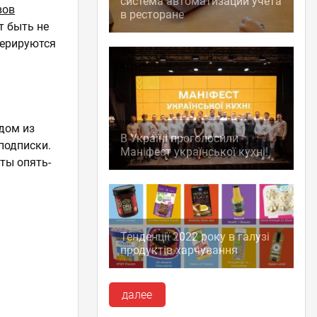
система автоматизации учета
вов
в ресторане
т быть не
дерируются
ждом из
В Україні проголосили
подписки.
Маніфест української кухні!
ты опять-
Тенденції 2022 року в галузі
продуктів харчування
далее