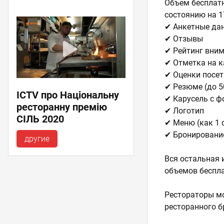
Объем бесплатн
состоянию на 
✔ Анкетные данны
✔ Отзывы
✔ Рейтинг вни
✔ Отметка на к
✔ Оценки посет
✔ Резюме (до 5
ICTV про Національну
✔ Карусель с фо
ресторанну премію
✔ Логотип
СІЛЬ 2020
✔ Меню (как 1 
✔ Бронирование
другие
Вся остальная 
объемов беспл
Рестораторы м
ресторанного б