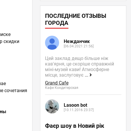
ПОСЛЕДНИЕ ОТЗЫВЫ
ГОРОДА
писке
Нежданчик
ер скидки
[06.04.2021 21:56]
м
Цей заклад дещо більше ніж
кав'ярня, це скоріше справжній
міні-музей кави! Атмосферне
місце, заслуговує
...
Grand Cafe
чае
Кафе Кондитерская
ые сочетания
Lasoon bot
[10.11.2016 23:37]
жны
Фаєр шоу в Новий рік