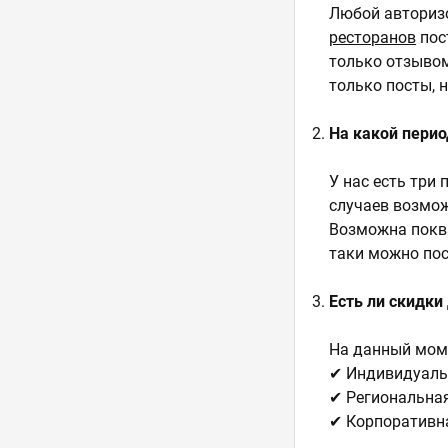
Любой авториз
ресторанов
пос
только отзывом
только посты, 
На какой пери
У нас есть три 
случаев возмож
Возможна покв
таки можно по
Есть ли скидки
На данный моме
✔ Индивидуаль
✔ Региональная
✔ Корпоративна