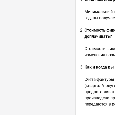
Минимальный пе
год, вы получа
Стоимость фикс
доплачивать?
Стоимость фикс
изменения возм
Как и когда в
Счета-фактуры 
(квартал/полуг
предоставляютс
произведена пр
передаются в р