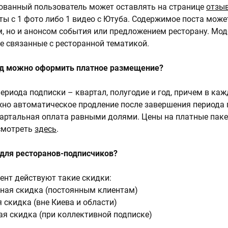
ованный пользователь может оставлять на странице
отзы
ты с 1 фото либо 1 видео с Ютуба. Содержимое поста може
, но и анонсом события или предложением ресторану. Мо
не связанные с ресторанной тематикой.
од можно оформить платное размещение?
периода подписки – квартал, полугодие и год, причем в ка
но автоматическое продление после завершения периода 
артальная оплата равными долями. Цены на платные паке
смотреть
здесь
.
 для ресторанов-подписчиков?
нт действуют такие скидки:
ная скидка (постоянным клиентам)
 скидка (вне Киева и области)
я скидка (при коллективной подписке)