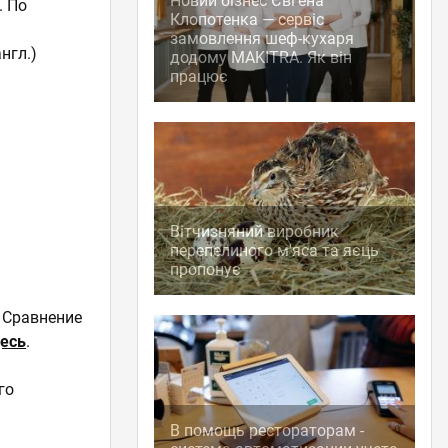
Новий бізнес Євгена
. По
Клопотенка — сервіс
замовлення шеф-кухаря
англ.)
додому MAKITRA. Як він
працює
Вітчизняний виробник
перепелиного м'яса та яєць
пропонує
 Сравнение
есь
.
го
В помощь рестораторам -