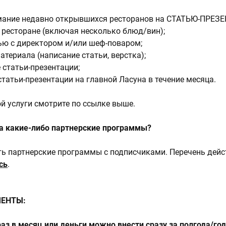
ание недавно открывшихся ресторанов на СТАТЬЮ-ПРЕЗ
 ресторане (включая несколько блюд/вин);
ью с директором и/или шеф-поваром;
атериала (написание статьи, верстка);
 статьи-презентации;
татьи-презентации на главной Ласуна в течение месяца.
й услуги смотрите по ссылке выше.
на какие-либо партнерские программы?
сть партнерские программы с подписчиками. Перечень дей
сь
.
МЕНТЫ:
аз в месяц или деньги можно внести сразу за полгода/год