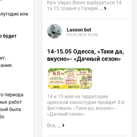
Kyiv Vegan Boom відбудеться 14
та 15 травня у Галереї
...
олугодие или
Lasoon bot
[10.05.2016 16:39]
о будет
14-15.05 Одесса, «Таки да,
ет,
вкусно»- «Дачный сезон»
ания.
го периода
14 и 15 мая на территории
ных работ
одесской киностудии пройдет 8-й
фестиваль «Таки да, вкусно» -
орый была
«Дачный сезон».
бо
Все,
...