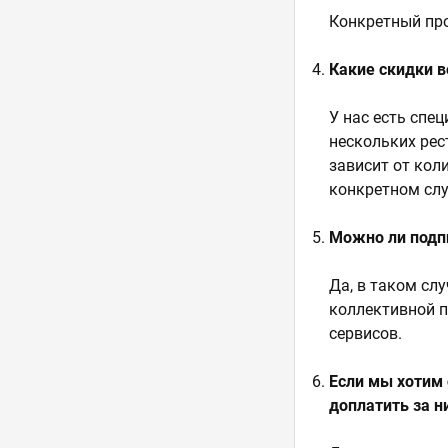
Конкретный про
Какие скидки 
У нас есть спе
нескольких рес
зависит от кол
конкретном слу
Можно ли подпи
Да, в таком сл
коллективной п
сервисов.
Если мы хотим
доплатить за н