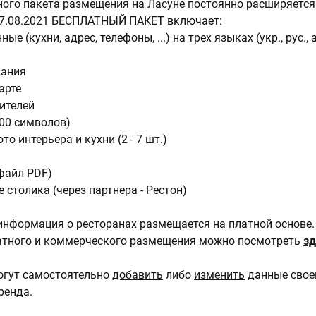
ого пакета размещения на Ласуне постоянно расширяется
17.08.2021 БЕСПЛАТНЫЙ ПАКЕТ включает:
е (кухни, адрес, телефоны, ...) на трех языках (укр., рус., 
мания
арте
ителей
00 символов)
то интерьера и кухни (2 - 7 шт.)
файл PDF)
 столика (через партнера - Рестон)
информация о ресторанах размещается на платной основе.
атного и коммерческого размещения можно посмотреть
зд
огут самостоятельно
добавить
либо
изменить
данные свое
ренда.