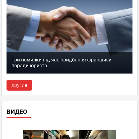
Три помилки під час придбання франшизи:
поради юриста
другие
ВИДЕО