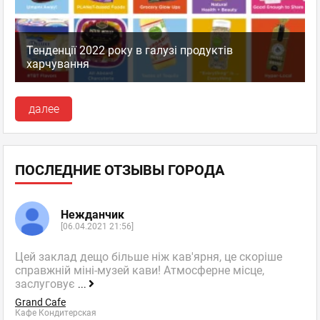
Тенденції 2022 року в галузі продуктів
харчування
далее
ПОСЛЕДНИЕ ОТЗЫВЫ ГОРОДА
Нежданчик
[06.04.2021 21:56]
Цей заклад дещо більше ніж кав'ярня, це скоріше
справжній міні-музей кави! Атмосферне місце,
заслуговує
...
Grand Cafe
Кафе Кондитерская