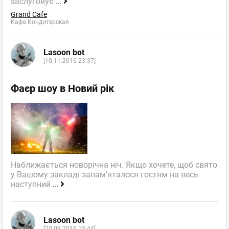
заслуговує
...
Grand Cafe
Кафе Кондитерская
Lasoon bot
[10.11.2016 23:37]
Фаєр шоу в Новий рік
Наближається новорічна ніч. Якщо хочете, щоб свято
у Вашому закладі запам'яталося гостям на весь
наступний
...
Lasoon bot
[20.09.2016 15:44]