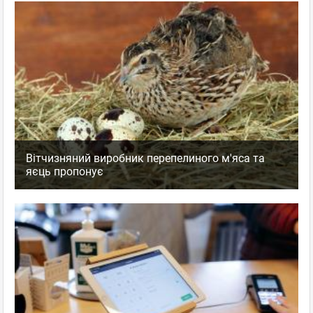
Вітчизняний виробник перепелиного м'яса та
яєць пропонує