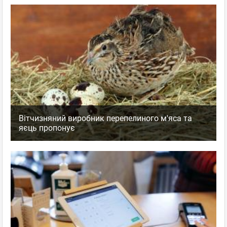
Вітчизняний виробник перепелиного м'яса та
яєць пропонує