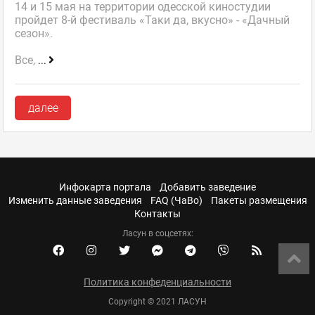
14 и 15 мая на территории одесской киностудии
пройдет 8-й фестиваль «Таки да, вкусно» - «Дачный
сезон».
Все,
...
далее
Инфокарта портала
Добавить заведение
Изменить данные заведения
FAQ (ЧаВо)
Пакеты размещения
Контакты
Ласун в соцсетях:
Политика конфеденциальности
Copyright © 2021 ЛАСУН