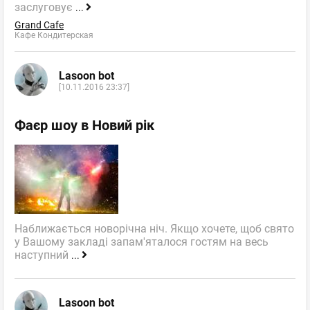
заслуговує
...
Grand Cafe
Кафе Кондитерская
Lasoon bot
[10.11.2016 23:37]
Фаєр шоу в Новий рік
Наближається новорічна ніч. Якщо хочете, щоб свято
у Вашому закладі запам'яталося гостям на весь
наступний
...
Lasoon bot