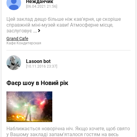
Нежданчик
[06.04.2021 21:56]
Цей заклад дещо більше ніж кав'ярня, це скоріше
справжній міні-музей кави! Атмосферне місце,
заслуговує
...
Grand Cafe
Кафе Кондитерская
Lasoon bot
[10.11.2016 23:37]
Фаєр шоу в Новий рік
Наближається новорічна ніч. Якщо хочете, щоб свято
у Вашому закладі запам'яталося гостям на весь