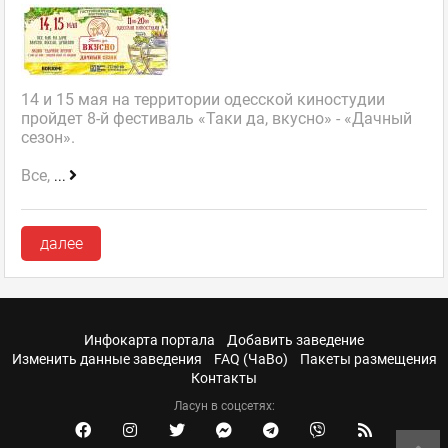
14 и 15 мая на территории одесской киностудии
пройдет 8-й фестиваль «Таки да, вкусно» - «Дачный
сезон».
Все,
...
далее
Инфокарта портала
Добавить заведение
Изменить данные заведения
FAQ (ЧаВо)
Пакеты размещения
Контакты
Ласун в соцсетях: