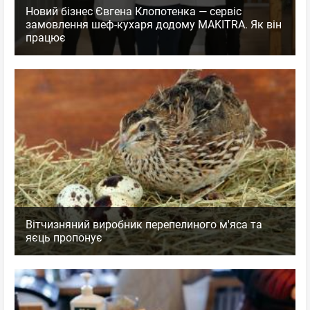
Новий бізнес Євгена Клопотенка — сервіс
замовлення шеф-кухаря додому MAKITRA. Як він
працює
Вітчизняний виробник перепелиного м'яса та
яєць пропонує