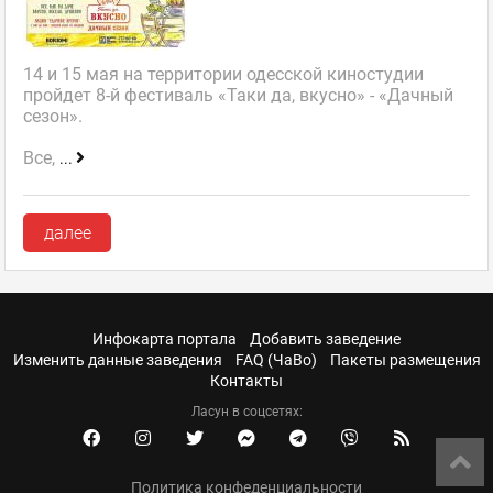
14 и 15 мая на территории одесской киностудии
пройдет 8-й фестиваль «Таки да, вкусно» - «Дачный
сезон».
Все,
...
далее
Инфокарта портала
Добавить заведение
Изменить данные заведения
FAQ (ЧаВо)
Пакеты размещения
Контакты
Ласун в соцсетях:
Политика конфеденциальности