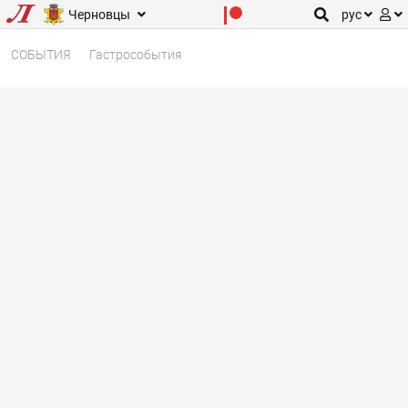
Черновцы
рус
СОБЫТИЯ
Гастрособытия