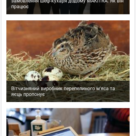
замовлення шеф-кухаря додому MAKITRA. Як він
працює
Вітчизняний виробник перепелиного м'яса та
яєць пропонує