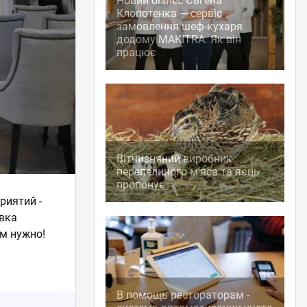
Новий бізнес Євгена
Клопотенка — сервіс
замовлення шеф-кухаря
додому MAKITRA. Як він
працює
Вітчизняний виробник
перепелиного м'яса та яєць
пропонує
риятий -
овка
ам нужно!
В помощь рестораторам -