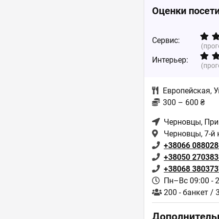
Оценки посет
Сервис:
(про
Интерьер:
(про
Европейская
,
У
300 – 600 ₴
Черновцы
, Пр
Черновцы, 7-й 
+38066 088028
+38050 270383
+38068 380373
Пн–Вс 09:00 - 
200 - банкет / 
Дополнитель