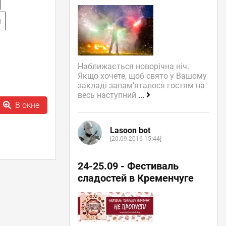
я
Наближається новорічна ніч.
Якщо хочете, щоб свято у Вашому
закладі запам'яталося гостям на
весь наступний
...
В окне
Lasoon bot
[20.09.2016 15:44]
24-25.09 - Фестиваль
сладостей в Кременчуге