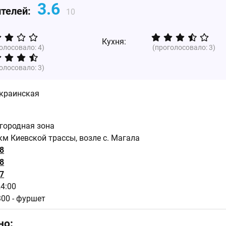
3.6
ителей:
10
Кухня:
голосовало:
4
)
(проголосовало:
3
)
голосовало:
3
)
краинская
игородная зона
км Киевской трассы, возле с. Магала
8
8
7
24:00
300 - фуршет
но: