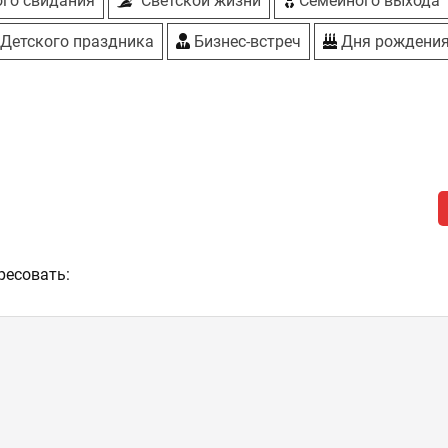
го свидания
Светской жизни
Семейного выхода
Детского праздника
Бизнес-встреч
Дня рождени
ресовать: