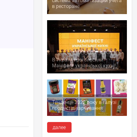
система автоматизации учета
в ресторане
В Україні проголосили
Маніфест української кухні!
Тенденції 2022 року в галузі
продуктів харчування
далее