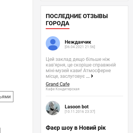
ПОСЛЕДНИЕ ОТЗЫВЫ
ГОРОДА
Нежданчик
[06.04.2021 21:56]
Цей заклад дещо більше ніж
кав'ярня, це скоріше справжній
міні-музей кави! Атмосферне
місце, заслуговує
...
Grand Cafe
Кафе Кондитерская
зьями
Lasoon bot
[10.11.2016 23:37]
Фаєр шоу в Новий рік