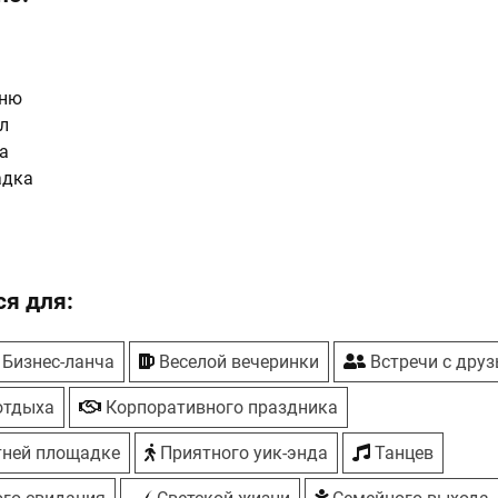
еню
л
а
адка
я для:
Бизнес-ланча
Веселой вечеринки
Встречи с дру
отдыха
Корпоративного праздника
тней площадке
Приятного уик-энда
Танцев