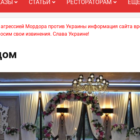
КАЗЫ
СТАТЬИ
РЕСТОРАТОРАМ
ЕЩ
й агрессией Мордора против Украины информация сайта вр
носим свои извинения. Слава Украине!
дом