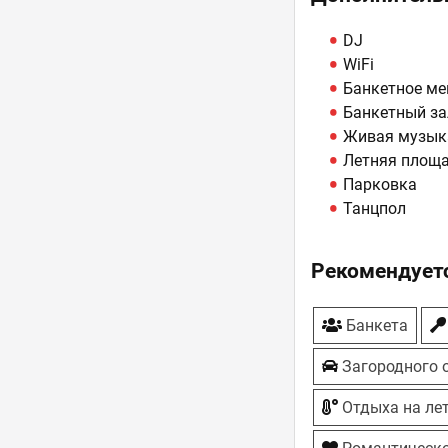
DJ
WiFi
Банкетное м
Банкетный за
Живая музык
Летняя площ
Парковка
Танцпол
Рекомендуетс
Банкета
Загородного 
Отдыха на ле