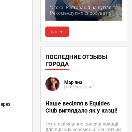
"Сажа. Ресторація на вугіллі":
Рекомендуємо спробувати!
далее
ПОСЛЕДНИЕ ОТЗЫВЫ
ГОРОДА
Мар'яна
[31.07.2026 23:45]
Наше весілля в Equides
через
Club виглядало як у казці!
Тут є неймовірно красиві локаціі
для виїзних церемоній. Бенкетний