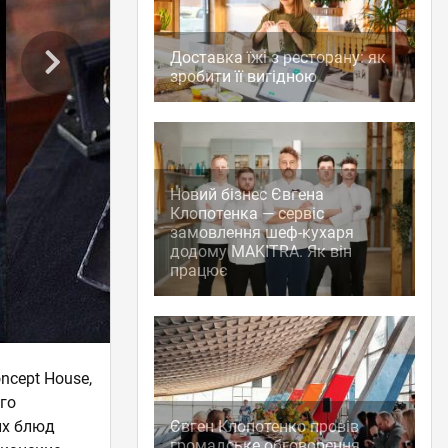
Доставка їжі з ресторану: як
зробити її вигідною
Новий бізнес Євгена
Клопотенка — сервіс
замовлення шеф-кухаря
додому MAKITRA. Як він
працює
ncept House,
го
их блюд
Євген Клопотенко провів
громадське обговорення