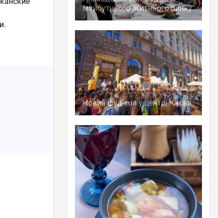
иканские
майбутнього Житнього ринку
и.
Новий фуд-хол у центрі Києва