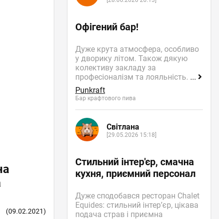
[28.06.2026 20:13]
Офігений бар!
Дуже крута атмосфера, особливо
у дворику літом. Також дякую
колективу закладу за
професіоналізм та лояльність.
...
Punkraft
Бар крафтового пива
Світлана
[29.05.2026 15:18]
Стильний інтер'єр, смачна
на
кухня, приємний персонал
а
Дуже сподобався ресторан Chalet
Equides: стильний інтер’єр, цікава
(09.02.2021)
подача страв і приємна