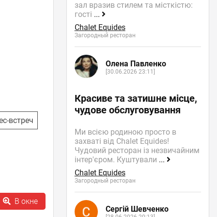
зал вразив стилем та місткістю:
гості
...
Chalet Equides
Загородный ресторан
Олена Павленко
[30.06.2026 23:11]
Красиве та затишне місце,
чудове обслуговування
ес-встреч
Ми всією родиною просто в
захваті від Chalet Equides!
Чудовий ресторан із незвичайним
інтер'єром. Куштували
...
Chalet Equides
Загородный ресторан
В окне
Сергій Шевченко