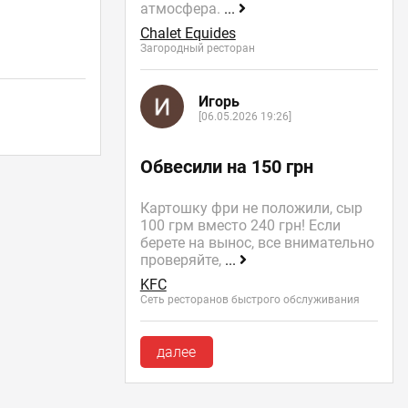
атмосфера.
...
Chalet Equides
Загородный ресторан
Игорь
[06.05.2026 19:26]
Обвесили на 150 грн
Картошку фри не положили, сыр
100 грм вместо 240 грн! Если
берете на вынос, все внимательно
проверяйте,
...
KFC
Сеть ресторанов быстрого обслуживания
далее