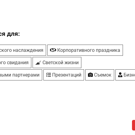
я для:
ского наслаждения
Корпоративного праздника
го свидания
Светской жизни
выми партнерами
Презентаций
Съемок
Бизн