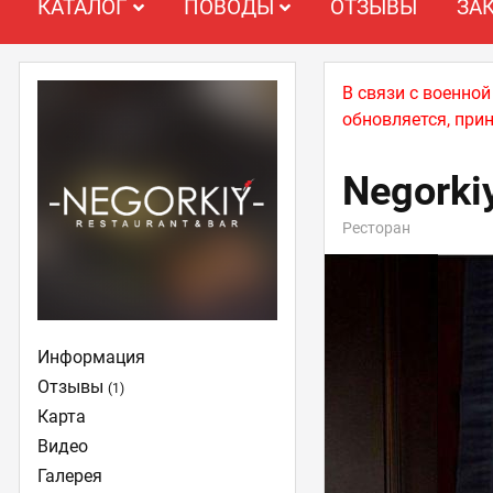
КАТАЛОГ
ПОВОДЫ
ОТЗЫВЫ
ЗА
В связи с военно
обновляется, при
Negorki
Ресторан
Информация
Отзывы
(1)
Карта
Видео
Галерея