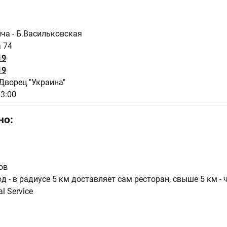
ича - Б.Васильковская
 74
19
19
Дворец "Украина"
23:00
но:
ов
 - в радиусе 5 км доставляет сам ресторан, свыше 5 км - 
l Service