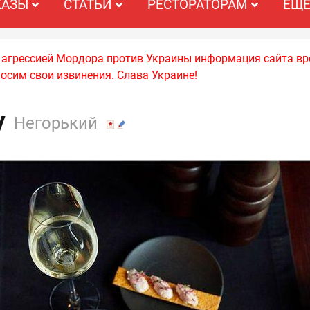
КАЗЫ
СТАТЬИ
РЕСТОРАТОРАМ
ЕЩ
й агрессией Мордора против Украины информация сайта вр
носим свои извинения. Слава Украине!
y
Негорький