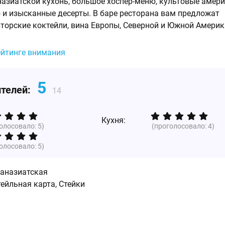
назиатской кухонь, большое хоспер-меню, культовые амер
 и изысканные десерты. В баре ресторана вам предложат
вторские коктейли, вина Европы, Северной и Южной Америк
ейтинге внимания
5
ителей:
14
Кухня:
голосовало:
5
)
(проголосовало:
4
)
голосовало:
5
)
аназиатская
ейльная карта, Стейки