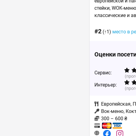
европейской и па
стейки, WOK-меню
классические и а
#2
(↑1)
место в р
Оценки посет
Сервис:
(про
Интерьер:
(про
Европейская
,
П
Вок-меню, Кокт
300 – 600 ₴