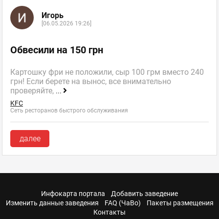
Игорь
[06.05.2026 19:26]
Обвесили на 150 грн
Картошку фри не положили, сыр 100 грм вместо 240
грн! Если берете на вынос, все внимательно
проверяйте,
...
KFC
Сеть ресторанов быстрого обслуживания
далее
Инфокарта портала
Добавить заведение
Изменить данные заведения
FAQ (ЧаВо)
Пакеты размещения
Контакты