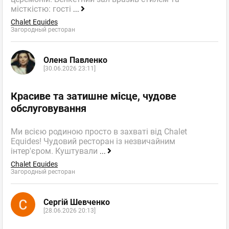
місткістю: гості
...
Chalet Equides
Загородный ресторан
Олена Павленко
[30.06.2026 23:11]
Красиве та затишне місце, чудове
обслуговування
Ми всією родиною просто в захваті від Chalet
Equides! Чудовий ресторан із незвичайним
інтер'єром. Куштували
...
Chalet Equides
Загородный ресторан
Сергій Шевченко
[28.06.2026 20:13]