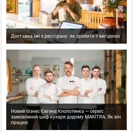
Доставка їжі з ресторану: як зробити її вигідною
Новий бізнес Євгена Клопотенка — сервіс
замовлення шеф-кухаря додому MAKITRA. Як він
працює