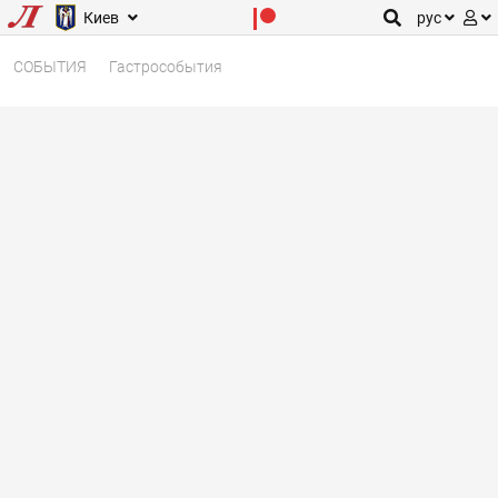
Киев
рус
СОБЫТИЯ
Гастрособытия