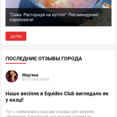
"Сажа. Ресторація на вугіллі": Рекомендуємо
спробувати!
далее
ПОСЛЕДНИЕ ОТЗЫВЫ ГОРОДА
Мар'яна
[31.07.2026 23:45]
Наше весілля в Equides Club виглядало як
у казці!
Тут є неймовірно красиві локаціі для виїзних
церемоній. Бенкетний зал вразив стилем та