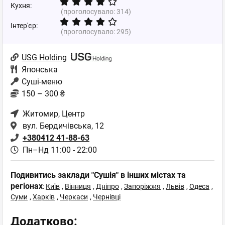
Кухня:
(проголосувало:
314
)
Інтер'єр:
(проголосувало:
295
)
USG Holding
Японська
Суші-меню
150 – 300 ₴
Житомир
, Центр
вул. Бердичівська, 12
+380412 41-88-63
Пн–Нд 11:00 - 22:00
Подивитись заклади "Сушія" в інших містах та
регіонах
:
Київ
,
Вінниця
,
Дніпро
,
Запоріжжя
,
Львів
,
Одеса
,
Суми
,
Харків
,
Черкаси
,
Чернівці
Додатково: