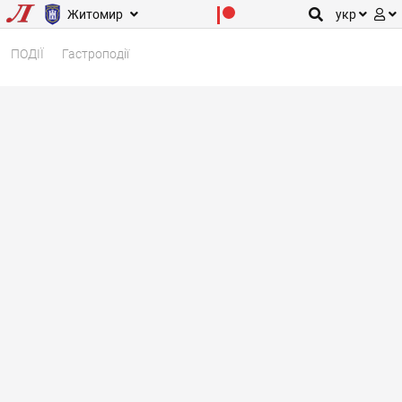
Житомир
укр
ПОДІЇ
Гастроподії