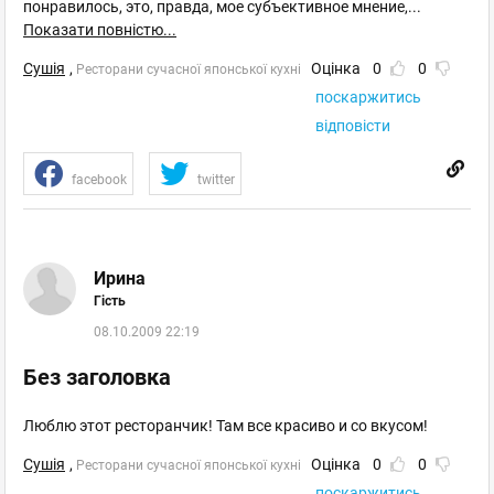
понравилось, это, правда, мое субъективное мнение,
...
Показати повністю...
Сушія
,
Оцінка
0
0
Ресторани сучасної японської кухні
поскаржитись
відповісти
facebook
twitter
Ирина
Гість
08.10.2009 22:19
Без заголовка
Люблю этот ресторанчик! Там все красиво и со вкусом!
Сушія
,
Оцінка
0
0
Ресторани сучасної японської кухні
поскаржитись