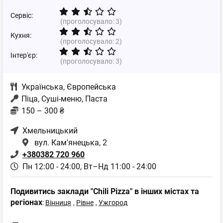
Сервіс:
(проголосувало:
3
)
Кухня:
(проголосувало:
2
)
Інтер'єр:
(проголосувало:
3
)
Українська
,
Європейська
Піца, Суші-меню, Паста
150 – 300 ₴
Хмельницький
вул. Кам'янецька, 2
+380382 720 960
Пн 12:00 - 24:00,
Вт–Нд 11:00 - 24:00
Подивитись заклади "Chili Pizza" в інших містах та
регіонах
:
Вінниця
,
Рівне
,
Ужгород