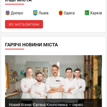
Дніпро
Львів
Одеса
Харків
всі міста/регіони
ГАРЯЧІ НОВИНИ МІСТА
Новий бізнес Євгена Клопотенка — сервіс