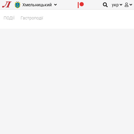
Хмельницький
укр
ПОДІЇ
Гастроподії