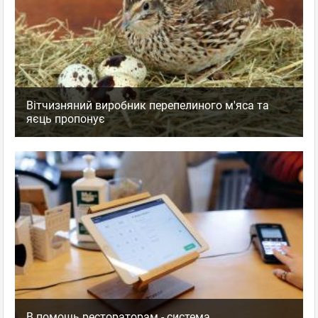
Вітчизняний виробник перепелиного м'яса та
яєць пропонує
В помощь рестораторам - система