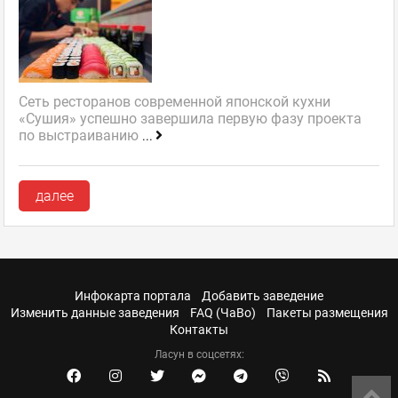
Сеть ресторанов современной японской кухни
«Сушия» успешно завершила первую фазу проекта
по выстраиванию
...
далее
Инфокарта портала
Добавить заведение
Изменить данные заведения
FAQ (ЧаВо)
Пакеты размещения
Контакты
Ласун в соцсетях: