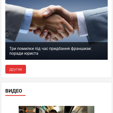
Три помилки під час придбання франшизи:
поради юриста
другие
ВИДЕО