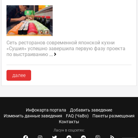
Сеть ресторанов современной японской кухни
«Сушия» успешно завершила первую фазу проекта
по выстраиванию
...
далее
Инфокарта портала
Добавить заведение
Изменить данные заведения
FAQ (ЧаВо)
Пакеты размещения
Контакты
Ласун в соцсетях: