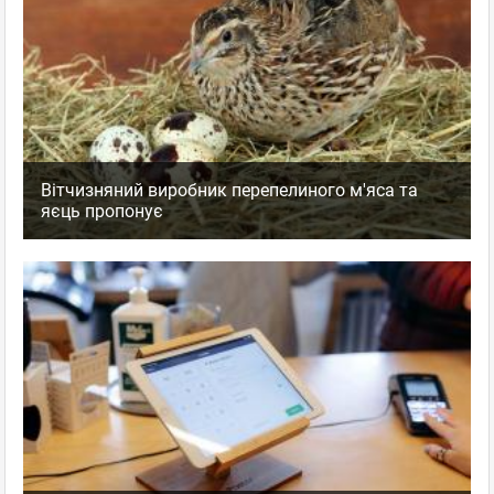
Вітчизняний виробник перепелиного м'яса та
яєць пропонує