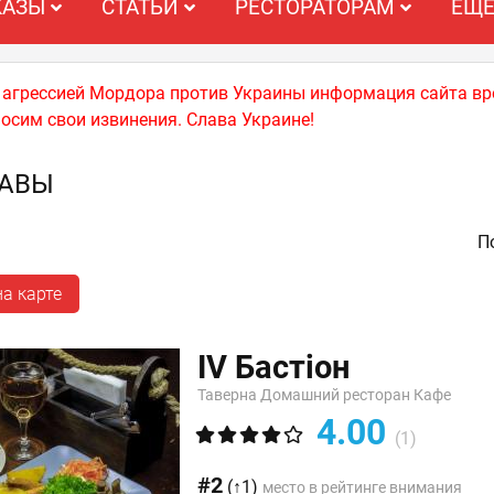
КАЗЫ
СТАТЬИ
РЕСТОРАТОРАМ
ЕЩ
й агрессией Мордора против Украины информация сайта вр
носим свои извинения. Слава Украине!
ТАВЫ
По
а карте
IV Бастіон
Таверна Домашний ресторан Кафе
4.00
(1)
#2
(↑1)
место в рейтинге внимания