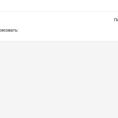
По
ресовать: