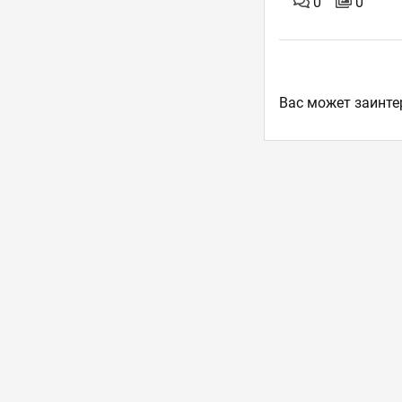
0
0
Ваc может заинте