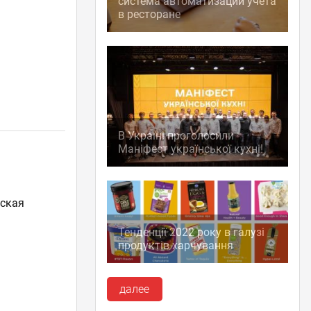
система автоматизации учета
в ресторане
В Україні проголосили
Маніфест української кухні!
ская
Тенденції 2022 року в галузі
продуктів харчування
далее