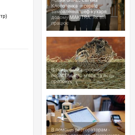
Новий бізнес Євгена
Клопотенка — сервіс
замовлення шеф-кухаря
тр)
додому MAKITRA. Як він
працює
Вітчизняний виробник
перепелиного м'яса та яєць
пропонує
В помощь рестораторам -