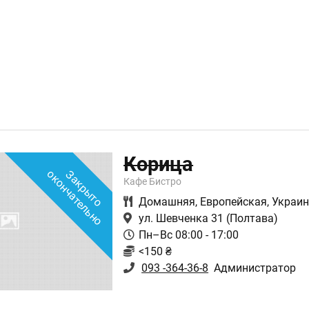
Корица
о
З
а
к
р
ы
т
о
о
к
о
н
ч
а
т
е
л
ь
н
Кафе Бистро
Домашняя
,
Европейская
,
Украин
ул. Шевченка 31
(Полтава)
Пн–Вс 08:00 - 17:00
<150 ₴
093 -364-36-8
Администратор