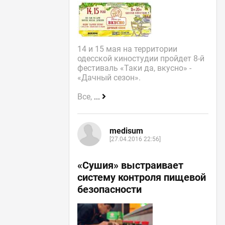
14 и 15 мая на территории
одесской киностудии пройдет 8-й
фестиваль «Таки да, вкусно» -
«Дачный сезон».
Все,
...
medisum
[27.04.2016 22:56]
«Сушия» выстраивает
систему контроля пищевой
безопасности