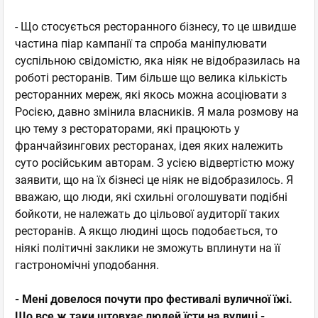
- Що стосується ресторанного бізнесу, то це швидше
частина піар кампанії та спроба маніпулювати
суспільною свідомістю, яка ніяк не відобразилась на
роботі ресторанів. Тим більше що велика кількість
ресторанних мереж, які якось можна асоціювати з
Росією, давно змінила власників. Я мала розмову на
цю тему з рестораторами, які працюють у
франчайзингових ресторанах, ідея яких належить
суто російським авторам. З усією відвертістю можу
заявити, що на їх бізнесі це ніяк не відобразилось. Я
вважаю, що люди, які схильні оголошувати подібні
бойкоти, не належать до цільової аудиторії таких
ресторанів. А якщо людині щось подобається, то
ніякі політичні заклики не зможуть вплинути на її
гастрономічні уподобання.
- Мені довелося почути про фестивалі вуличної їжі.
Що все ж таки штовхає людей їсти на вулиці -