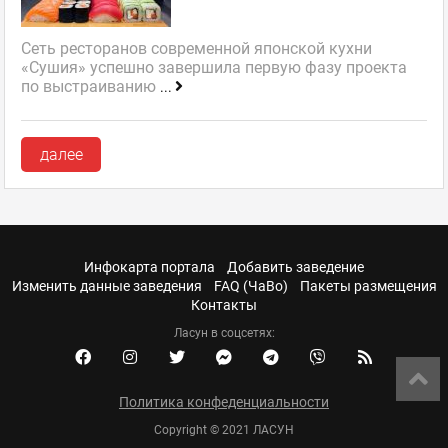
Сеть ресторанов современной японской кухни
«Сушия» успешно завершила первую фазу проекта
по выстраиванию
...
далее
Инфокарта портала
Добавить заведение
Изменить данные заведения
FAQ (ЧаВо)
Пакеты размещения
Контакты
Ласун в соцсетях:
Политика конфеденциальности
Copyright © 2021 ЛАСУН