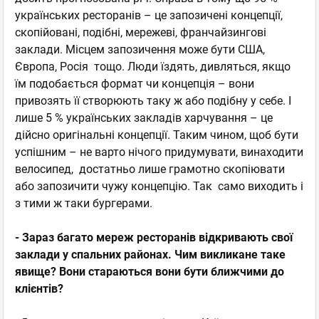
українських ресторанів – це запозичені концепції,
скопійовані, подібні, мережеві, франчайзингові
заклади. Місцем запозичення може бути США,
Європа, Росія тощо. Люди їздять, дивляться, якщо
їм подобається формат чи концепція – вони
привозять її створюють таку ж або подібну у себе. І
лише 5 % українських закладів харчування – це
дійсно оригінальні концепції. Таким чином, щоб бути
успішним – не варто нічого придумувати, винаходити
велосипед, достатньо лише грамотно скопіювати
або запозичити чужу концепцію. Так само виходить і
з тими ж таки бургерами.
- Зараз багато мереж ресторанів відкривають свої
заклади у спальних районах. Чим викликане таке
явище? Вони стараються вони бути ближчими до
клієнтів?