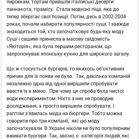
пиріжкам, тортам прийшли італійські десерти:
паннакота, тірамісу. Стала модною піца, яка до
тепер зберігає свої позиції. Потім, десь в 2002-2004
роках, почали набирати популярності суші. І завжди
знаходиться той, хто започатковує будь-яку моду.
Суші і сашимі принесла в масову свідомість
«Якіторія», яка була першим рестораном, що
запропонував японську кухню для широкого загалу.
Що ж стосується бургерів, то якихось об’єктивних
причин для їх появи не було. Так, декілька компаній
незалежно одна від одної вирішили спробувати
ввести їх в меню. При чому ця спроба була чистої
води експериментом. Ніхто з них не проводив
дослідження, а просто вирішили спробувати. І
раптом з’явилась мода на бюргери. Тобто можна
говорити про три компанії, які цю моду
започаткували. В Україні ніколи не було популярним
вживати бургери. Так, звісно, є категорія людей, які