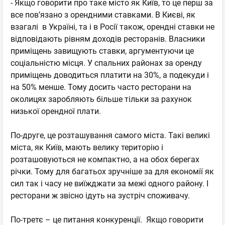
- Якщо говорити про таке місто як Київ, то це перш за
все пов’язано з орендними ставками. В Києві, як
взагалі в Україні, та і в Росії також, орендні ставки не
відповідають рівням доходів ресторанів. Власники
приміщень завищують ставки, аргументуючи це
соціальністю місця. У спальних районах за оренду
приміщень доводиться платити на 30%, а подекуди і
на 50% менше. Тому досить часто ресторани на
околицях заробляють більше тільки за рахунок
низької орендної плати.
По-друге, це розташування самого міста. Такі великі
міста, як Київ, мають велику територію і
розташовуються не компактно, а на обох берегах
річки. Тому для багатьох зручніше за для економії як
сил так і часу не виїжджати за межі одного району. І
ресторани ж звісно ідуть на зустріч споживачу.
По-третє – це питання конкуренції. Якщо говорити