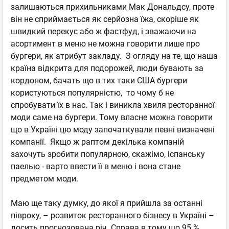
залишаються прихильниками Мак Дональдсу, проте
він не сприймається як серйозна їжа, скоріше як
швидкий перекус або ж фастфуд, і зважаючи на
асортимент в меню не можна говорити лише про
бургери, як атрибут закладу. З огляду на те, що наша
країна відкрита для подорожей, люди бувають за
кордоном, бачать що в тих таки США бургери
користуються популярністю, то чому б не
спробувати їх в нас. Так і виникла хвиля ресторанної
моди саме на бургери. Тому власне можна говорити
що в Україні цю моду започаткували певні визначені
компанії. Якщо ж раптом декілька компаній
захочуть зробити популярною, скажімо, іспанську
паелью - варто ввести її в меню і вона стане
предметом моди.
Маю ще таку думку, до якої я прийшла за останні
півроку, – розвиток ресторанного бізнесу в Україні –
досить прогнозована річ. Справа в тому що 95 %