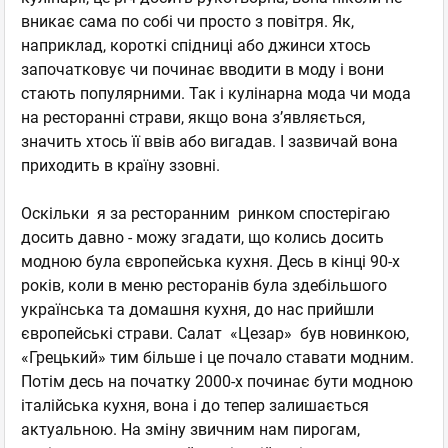
вникає сама по собі чи просто з повітря. Як,
наприклад, короткі спідниці або джинси хтось
започатковує чи починає вводити в моду і вони
стають популярними. Так і кулінарна мода чи мода
на ресторанні страви, якщо вона з’являється,
значить хтось її ввів або вигадав. І зазвичай вона
приходить в країну ззовні.
Оскільки я за ресторанним ринком спостерігаю
досить давно - можу згадати, що колись досить
модною була європейська кухня. Десь в кінці 90-х
років, коли в меню ресторанів була здебільшого
українська та домашня кухня, до нас прийшли
європейські страви. Салат «Цезар» був новинкою,
«Грецький» тим більше і це почало ставати модним.
Потім десь на початку 2000-х починає бути модною
італійська кухня, вона і до тепер залишається
актуальною. На зміну звичним нам пирогам,