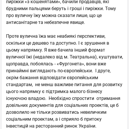
пиріжки «з кошенятами», бачили продавців, які
брудними пальцями беруть і гроші і пиріжки. Тому
про вуличну їжу можна сказати лише, що це
антисанітарне та небезпечне явище.
Проте вулична їжа має неабиякі перспективи,
оскільки це дешево та доступно. І є зрушення в
цьому напрямку. Я вже бачила інший формат
вуличної їжі (недалеко від м. Театральна), куштувати,
щоправда, побоялась - «Фургонета», вони вже
принаймні виглядають по-європейськи. І друге,
окрім бажання відповідати європейським
стандартам, не менш важливе питання для розвитку
цього напрямку є підтримка малого бізнесу
існуючою владою. Необхідно спростити отримання
довільних документів для соціальних проектів, це б
дозволило не тільки розвиватись невеличким
соціальним проектам, а і сприяло б притоку
інвестицій на ресторанний ринок України.