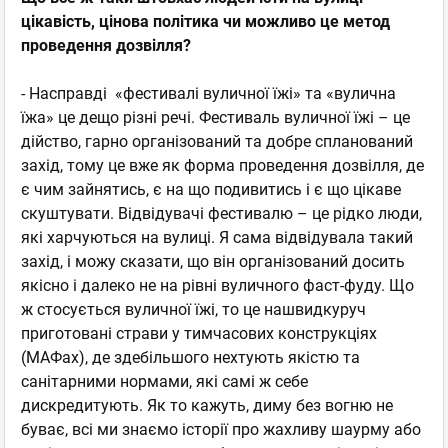
цікавість, цінова політика чи можливо це метод
проведення дозвілля?
- Насправді «фестивалі вуличної їжі» та «вулична
їжа» це дещо різні речі. Фестиваль вуличної їжі – це
дійство, гарно організований та добре спланований
захід, тому це вже як форма проведення дозвілля, де
є чим зайнятись, є на що подивитись і є що цікаве
скуштувати. Відвідувачі фестивалю – це рідко люди,
які харчуються на вулиці. Я сама відвідувала такий
захід, і можу сказати, що він організований досить
якісно і далеко не на рівні вуличного фаст-фуду. Що
ж стосується вуличної їжі, то це нашвидкуруч
приготовані страви у тимчасових конструкціях
(МАФах), де здебільшого нехтують якістю та
санітарними нормами, які самі ж себе
дискредитують. Як то кажуть, диму без вогню не
буває, всі ми знаємо історії про жахливу шаурму або