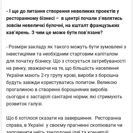
- І ще до питання створення невеликих проектів у
ресторанному бізнесі – в центрі почали з’являтись
зовсім невеличкі булочні, на кшталт французьких
кав’ярень. З чим це може бути пов’язане?
- Розміри закладу як такого можуть бути зумовлені з
інвестиціями та необхідним стартовим капіталом
для початку бізнесу. Що з стосується затребуваності
на ринку, зважаючи на те, що більшість населення
України мають 2-гу групу крові, вироби з борошна
будуть завжди користуватись попитом. Великою
прогалиною в створенні борошняних виробів
сьогодні є застарілі санітарні норми, які стримують
розвиток галузі.
Що б хотілося сказати на завершення. Ресторанна
справа, в Україні у своєму прагненні скопіювати чи
запозичити чиїсь закордонні ідеї та концепції