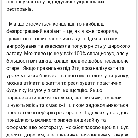
основну частину відвідувачів українських
ресторанів.
Ну а що стосується концепції, то найбільш
безпрограшний варіант – це, як я вже говорила,
грамотно скопійована чиясь ідею. Ідея яка вже
випробувана та завоювала популярність у широкого
загалу. Можливо це не у всіх 100% спрацьовує, але у
більшості випадків, краще працює добре перевірене
старе. Якщо правильно підійти, проаналізувати та
урахувати особливості нашого менталітету та ринку,
можна втілити в життя та реалізувати практично
будь-яку існуючу в світі концепцію. Якщо
порівнювати нас із, скажімо, англійцями, то вони
цінують якісь та смак їжі і цілком задовольняються
простотою інтер’єрів ресторанів. Тоді ж як у нас досі
приділяють великого значення дизайну та
оформленню ресторану. Не обов’язково щоб він був
досить дорогим, але принаймні виконаним у тому ж