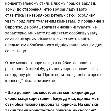
концептуальному стилі, в якому працює заклад.
Тому до створення інтер’єру закладу варто
ставитись із неабиякою ретельністю, і особливу
увагу приділити туалетним кімнатам. У порівнянні з
Європою, де облаштовувати незвичні туалети не
характерно, ми часто приділяємо особливу увагу
саме санітарним кімнатам, які стають навіть
предметом обов’язкового відвідування, місцем для
селфі тощо.
Отже можна говорити, що в найближчі роки в
ресторанній сфері будуть популярні запозичені із
закордону рішення. Проте попит на цікаві авторські
концепції ніколи не зникне.
- Вже деякий час спостерігається тенденція до
екологізації харчування. Існує думка, що їжа має
бути обов’язково здорова та корисна. На скільки
такий тренд користується попитом на сьогодні?