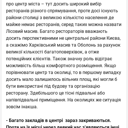
про центр міста – тут досить широкий вибір
ресторанів різного спрямування, проте досі існують
райони столиці з великою кількістю населення де
майже немає ресторанів, серед таких можна назвати
Лісовий масив. Багато рестораторів вважають
досить перспективними не центральні райони Києва,
а скажімо Харківський масив та Оболонь за рахунок
великої кількості багатоповерхівок, а отже
потенційних клієнтів. Також значну роль відіграє
можливість більш комфортного розміщення. Якщо
порівнювати центр та околиці, то в першому випадку
досить мало залишилось вільних площ, які могли б
бути використані під будову та організацію
ресторану. Здебільшого це тісні підвальні або
напівпідвальні приміщення. На околицях же ситуація
зовсім інакша.
- Багато закладів в центрі зараз закриваються.
Проте на їх місці через деякий час з’являються інші.