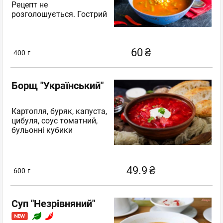
Рецепт не
розголошується. Гострий
60
₴
400
г
Борщ "Український"
Картопля, буряк, капуста,
цибуля, соус томатний,
бульонні кубики
49.9
₴
600
г
Суп "Незрівняний"