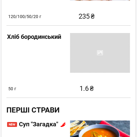
235
₴
120/100/50/20
г
Хліб бородинський
1.6
₴
50
г
ПЕРШІ СТРАВИ
Cуп "Загадка"