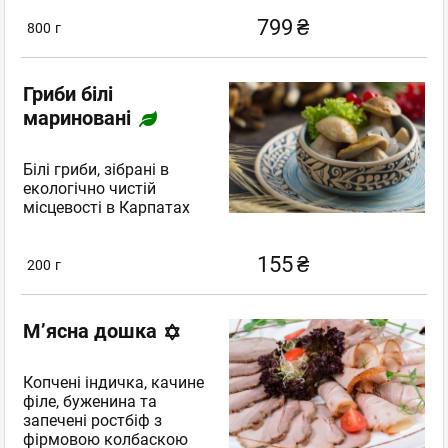
799
₴
800
г
Гриби білі
мариновані
Білі гриби, зібрані в
екологічно чистій
місцевості в Карпатах
155
₴
200
г
М’ясна дошка
Копчені індичка, качине
філе, буженина та
запечені ростбіф з
фірмовою колбаскою