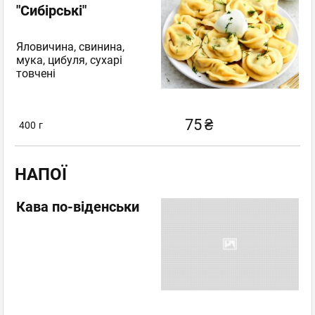
"Сибірські"
Яловичина, свинина,
мука, цибуля, сухарі
товчені
75
₴
400
г
НАПОЇ
Кава по-віденськи