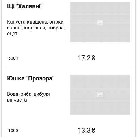
Щі "Халявні"
Капуста квашена, огірки
солоні, картопля, цибуля,
оцет
17.2
₴
500
г
Юшка "Прозора"
Вода, риба, цибуля
ріпчаста
13.3
₴
1000
г