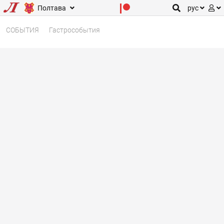
Полтава
рус
СОБЫТИЯ
Гастрособытия