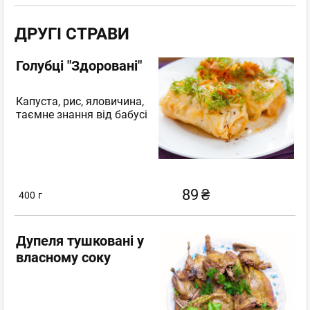
ДРУГІ СТРАВИ
Голубці "Здоровані"
Капуста, рис, яловичина,
таємне знання від бабусі
89
₴
400
г
Дупеля тушковані у
власному соку