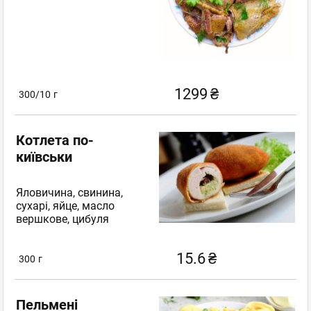
1299
₴
300/10
г
Котлета по-
київськи
Яловичина, свинина,
сухарі, яйце, масло
вершкове, цибуля
15.6
₴
300
г
Пельмені