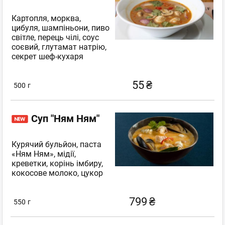
Картопля, морква,
цибуля, шампіньони, пиво
світле, перець чілі, соус
соєвий, глутамат натрію,
секрет шеф-кухаря
55
₴
500
г
Суп "Ням Ням"
Курячий бульйон, паста
«Ням Ням», мідії,
креветки, корінь імбиру,
кокосове молоко, цукор
799
₴
550
г