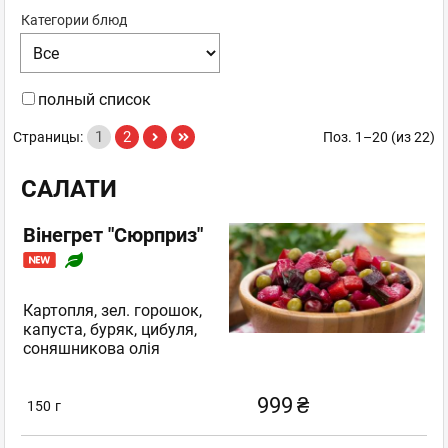
Категории блюд
полный список
1
2
Страницы:
Поз. 1–20 (из 22)
САЛАТИ
Вінегрет "Сюрприз"
Картопля, зел. горошок,
капуста, буряк, цибуля,
соняшникова олія
999
₴
150
г