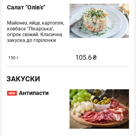
Салат "Олів'є"
Майонез, яйце, картопля,
ковбаса "Лікарська",
огірок свіжий. Класична
закуска до горілочки
105.6
₴
150
г
ЗАКУСКИ
Антипасти