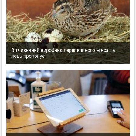
Вітчизняний виробник перепелиного м'яса та
яєць пропонує