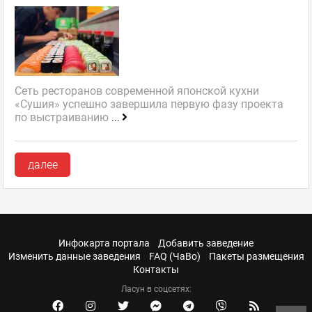
Сеть ресторанов современной японской кухни
«Сушия» успешно завершила первую фазу проекта
по выстраиванию
...
далее
Инфокарта портала
Добавить заведение
Изменить данные заведения
FAQ (ЧаВо)
Пакеты размещения
Контакты
Ласун в соцсетях: