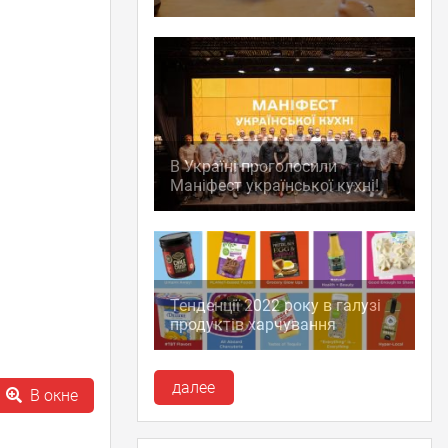
В Україні проголосили
Маніфест української кухні!
Тенденції 2022 року в галузі
продуктів харчування
далее
В окне