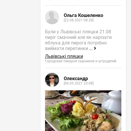
Ольга Кошеленко
[22.08.2021 08:28]
Були у Львівські пляцки 21.08
пиріг смачний але як нарізати
яблука для пирога потрібно
виймати перетинки
...
Львівські пляцки
Городская пекарня сырников и штруделей
Олександр
[06.05.2021 23:08]