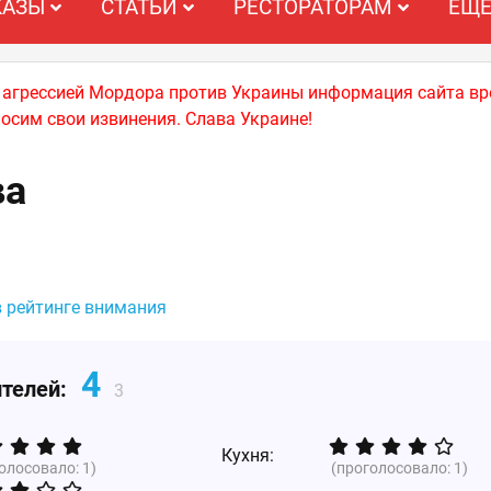
КАЗЫ
СТАТЬИ
РЕСТОРАТОРАМ
ЕЩ
й агрессией Мордора против Украины информация сайта вр
носим свои извинения. Слава Украине!
ва
в рейтинге внимания
4
ителей:
3
Кухня:
голосовало:
1
)
(проголосовало:
1
)