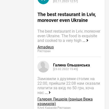
[02.11.2023 12:57]
The best restaurant in Lviv,
moreover even Ukraine
The best restaurant in Lviv, moreover
even Ukraine. The food is exquisite
and cooked to a very high
...
Amadeus
Ресторан
Галина Ольшанська
[23.02.2022 15:45]
Замовили з друзями столик на
22:00, прийшли 22:08 нам сказали
платити за вхід по 50 грн, хоча
нас
...
Галерея Лицарів (раніше Вежа
крамарів)
Клуб Караоке Ресторан