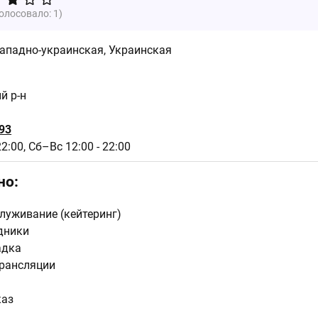
голосовало:
1
)
ападно-украинская
,
Украинская
ий р-н
93
22:00,
Сб–Вс 12:00 - 22:00
но:
луживание (кейтеринг)
дники
адка
рансляции
каз