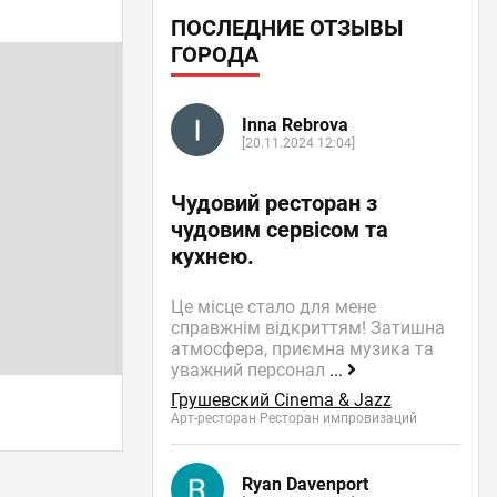
ПОСЛЕДНИЕ ОТЗЫВЫ
ГОРОДА
Inna Rebrova
[20.11.2024 12:04]
Чудовий ресторан з
чудовим сервісом та
кухнею.
Це місце стало для мене
справжнім відкриттям! Затишна
атмосфера, приємна музика та
уважний персонал
...
Грушевский Cinema & Jazz
Арт-ресторан Ресторан импровизаций
Ryan Davenport