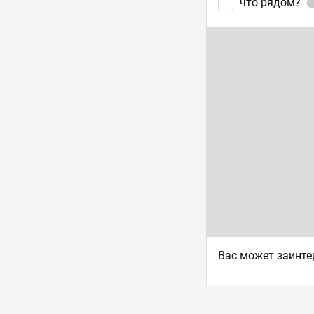
что рядом?
Ваc может заинте