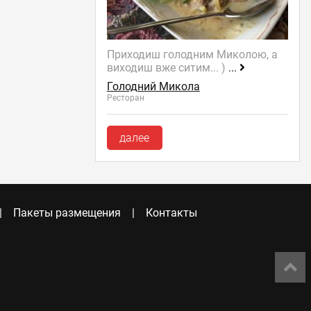
Приходиш голодним Миколою, а
виходиш вже ситим... )
...
Голодний Микола
Ресторан
далее
Пакеты размещения
Контакты