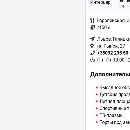
Интерьер:
(про
Европейская
,
З
<150 ₴
Львов
, Галицк
пл.Рынок, 27
+38032 235 50 
Пн–Пт 10:00 - 
Дополнитель
Выездное обс
Детские праз
Летняя площ
Спортивные т
ТВ-плазмы
Торты под за