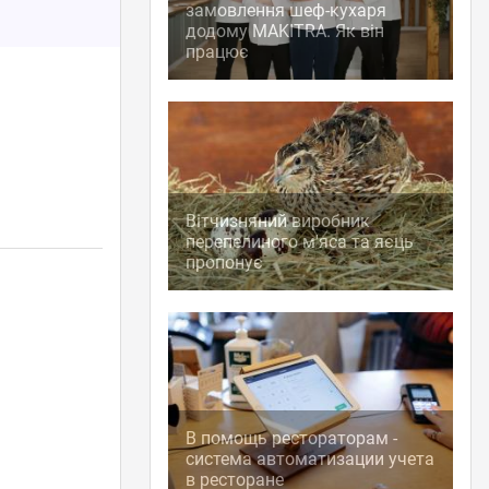
замовлення шеф-кухаря
додому MAKITRA. Як він
працює
Вітчизняний виробник
перепелиного м'яса та яєць
пропонує
В помощь рестораторам -
система автоматизации учета
в ресторане