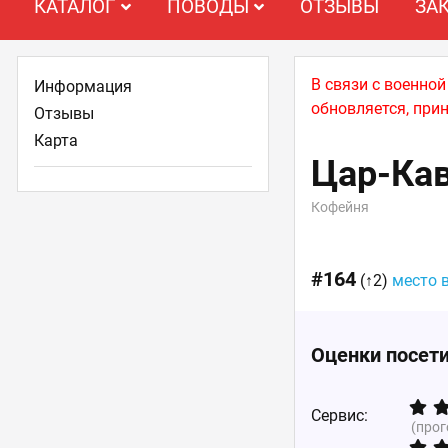
КАТАЛОГ
ПОВОДЫ
ОТЗЫВЫ
ЗА
В связи с военно
Информация
обновляется, при
Отзывы
Карта
Цар-Ка
Кофейня
#164
(↑2)
место 
Оценки посет
Сервис:
(про