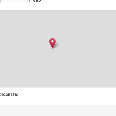
0.5
км
ресовать: