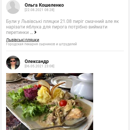
Ольга Кошеленко
[22.08.2021 08:28]
Були у Львівські пляцки 21.08 пиріг смачний але як
нарізати яблука для пирога потрібно виймати
перетинки
...
Львівські пляцки
Городская пекарня сырников и штруделей
Олександр
[06.05.2021 23:08]