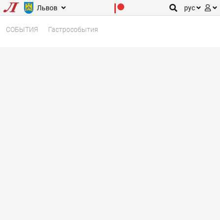
Львов
рус
СОБЫТИЯ
Гастрособытия