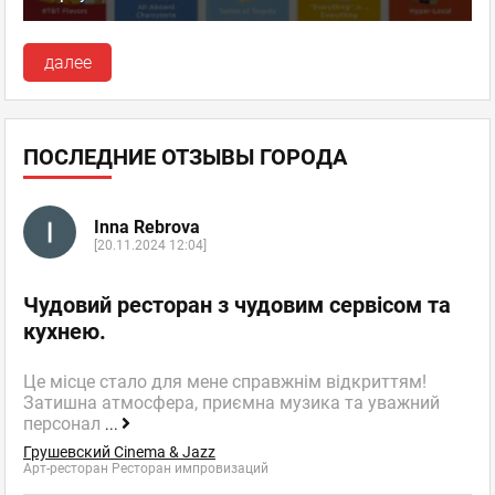
далее
ПОСЛЕДНИЕ ОТЗЫВЫ ГОРОДА
Inna Rebrova
[20.11.2024 12:04]
Чудовий ресторан з чудовим сервісом та
кухнею.
Це місце стало для мене справжнім відкриттям!
Затишна атмосфера, приємна музика та уважний
персонал
...
Грушевский Cinema & Jazz
Арт-ресторан Ресторан импровизаций