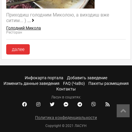
Приходиш голодним Миколою, а виходиш вже
ситим... )
...
Голодний Микола
Ресторан
далее
Инфокарта портала
Добавить заведение
Изменить данные заведения
FAQ (ЧаВо)
Пакеты размещения
Контакты
Ласун в соцсетях:
Политика конфеденциальности
Copyright © 2021 ЛАСУН