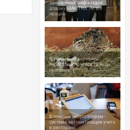
замовлення шеф-кухаря
додому MAKITRA. Як він
працює
Вітчизняний виробник
перепелиного м'яса та яєць
пропонує
В помощь рестораторам -
система автоматизации учета
в ресторане