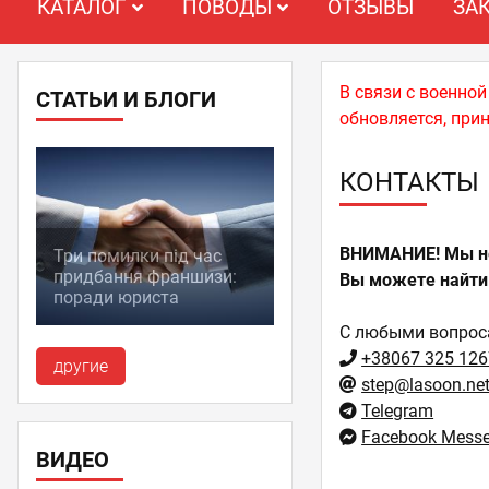
КАТАЛОГ
ПОВОДЫ
ОТЗЫВЫ
ЗА
В связи с военно
СТАТЬИ И БЛОГИ
обновляется, при
КОНТАКТЫ
ВНИМАНИЕ! Мы не
Три помилки під час
придбання франшизи:
Вы можете найти 
поради юриста
С любыми вопроса
+38067 325 126
другие
step@lasoon.ne
Telegram
Facebook Messe
ВИДЕО