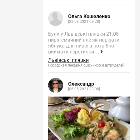
Ольга Кошеленко
[22.08.2021 08:28]
Були у Львівські пляцки 21.08
пиріг смачний але як нарізати
яблука для пирога потрібно
виймати перетинки
...
Львівські пляцки
Городская пекарня сырников и штруделей
Олександр
[06.05.2021 23:08]