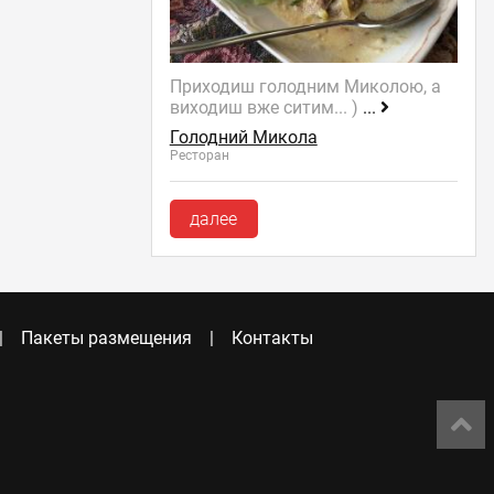
Приходиш голодним Миколою, а
виходиш вже ситим... )
...
Голодний Микола
Ресторан
далее
Пакеты размещения
Контакты