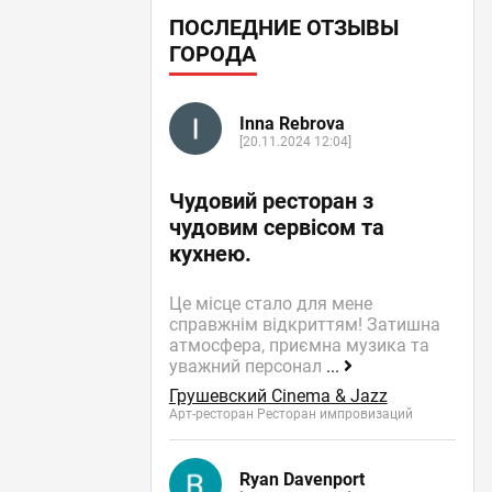
ПОСЛЕДНИЕ ОТЗЫВЫ
ГОРОДА
Inna Rebrova
[20.11.2024 12:04]
Чудовий ресторан з
чудовим сервісом та
кухнею.
Це місце стало для мене
справжнім відкриттям! Затишна
атмосфера, приємна музика та
уважний персонал
...
Грушевский Cinema & Jazz
Арт-ресторан Ресторан импровизаций
Ryan Davenport