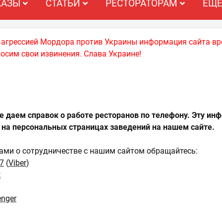
КАЗЫ
СТАТЬИ
РЕСТОРАТОРАМ
ЕЩ
й агрессией Мордора против Украины информация сайта вр
носим свои извинения. Слава Украине!
 даем справок о работе ресторанов по телефону. Эту и
на персональных страницах заведений на нашем сайте.
ми о сотрудничестве с нашим сайтом обращайтесь:
7
(
Viber
)
t
nger