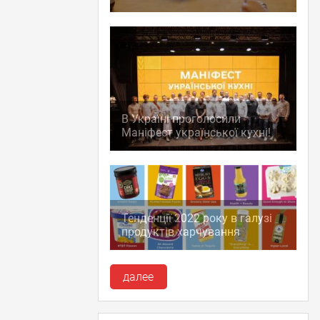
В Україні проголосили
Маніфест української кухні!
Тенденції 2022 року в галузі
продуктів харчування
далее