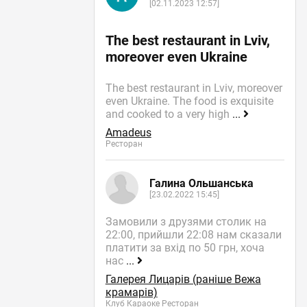
[02.11.2023 12:57]
The best restaurant in Lviv,
moreover even Ukraine
The best restaurant in Lviv, moreover
even Ukraine. The food is exquisite
and cooked to a very high
...
Amadeus
Ресторан
Галина Ольшанська
[23.02.2022 15:45]
Замовили з друзями столик на
22:00, прийшли 22:08 нам сказали
платити за вхід по 50 грн, хоча
нас
...
Галерея Лицарів (раніше Вежа
крамарів)
Клуб Караоке Ресторан