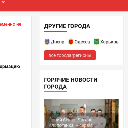
Е
еменно не
ДРУГИЕ ГОРОДА
Днепр
Одесса
Харьков
все города/регионы
нформацию
ГОРЯЧИЕ НОВОСТИ
ГОРОДА
Новий бізнес Євгена
Клопотенка — сервіс