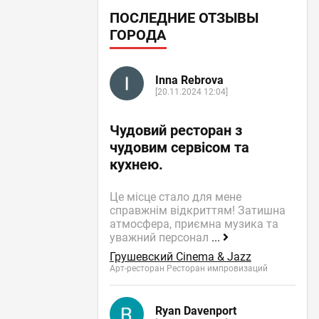
ПОСЛЕДНИЕ ОТЗЫВЫ
ГОРОДА
Inna Rebrova
[20.11.2024 12:04]
Чудовий ресторан з
чудовим сервісом та
кухнею.
Це місце стало для мене
справжнім відкриттям! Затишна
атмосфера, приємна музика та
уважний персонал
...
Грушевский Cinema & Jazz
Арт-ресторан Ресторан импровизаций
Ryan Davenport