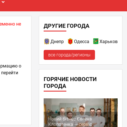
Е
еменно не
ДРУГИЕ ГОРОДА
Днепр
Одесса
Харьков
все города/регионы
ормацию о
т перейти
ГОРЯЧИЕ НОВОСТИ
ГОРОДА
Новий бізнес Євгена
Клопотенка — сервіс