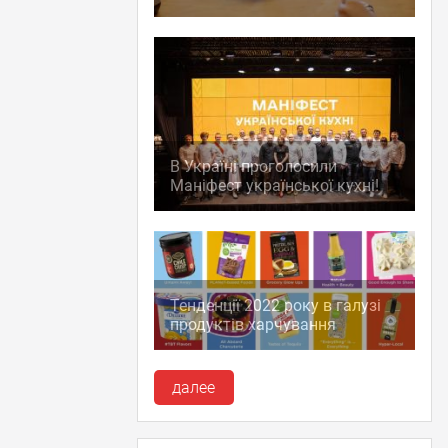
В Україні проголосили
Маніфест української кухні!
Тенденції 2022 року в галузі
продуктів харчування
далее