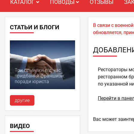
КАТАЛОГ
ПОВОДЫ
ОТЗЫВЫ
ЗА
В связи с военно
СТАТЬИ И БЛОГИ
обновляется, при
ДОБАВЛЕН
Рестораторы мо
Три помилки під час
придбання франшизи:
ресторанном бре
поради юриста
по указанной н
Перейти в пане
другие
Ваc может заинте
ВИДЕО