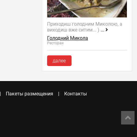
Приходиш голодним Миколою, а
виходиш вже ситим... )
...
Голодний Микола
Ресторан
далее
Пакеты размещения
Контакты