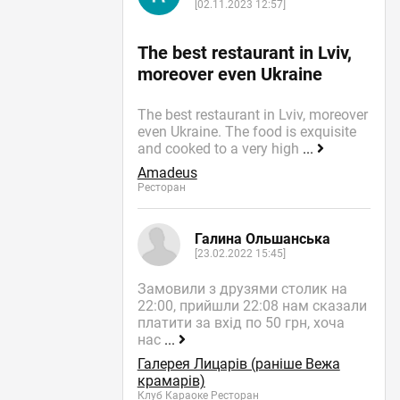
[02.11.2023 12:57]
The best restaurant in Lviv,
moreover even Ukraine
The best restaurant in Lviv, moreover
even Ukraine. The food is exquisite
and cooked to a very high
...
Amadeus
Ресторан
Галина Ольшанська
[23.02.2022 15:45]
Замовили з друзями столик на
22:00, прийшли 22:08 нам сказали
платити за вхід по 50 грн, хоча
нас
...
Галерея Лицарів (раніше Вежа
крамарів)
Клуб Караоке Ресторан