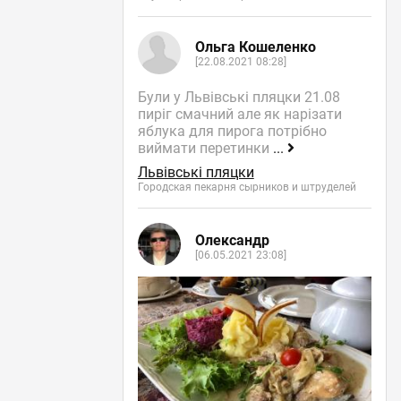
Ольга Кошеленко
[22.08.2021 08:28]
Були у Львівські пляцки 21.08
пиріг смачний але як нарізати
яблука для пирога потрібно
виймати перетинки
...
Львівські пляцки
Городская пекарня сырников и штруделей
Олександр
[06.05.2021 23:08]