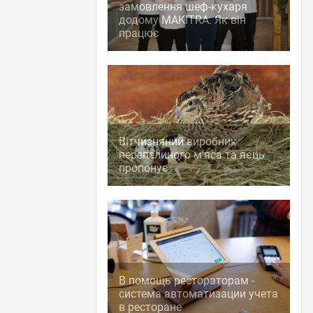
замовлення шеф-кухаря
додому MAKITRA. Як він
працює
Вітчизняний виробник
перепелиного м'яса та яєць
пропонує
В помощь рестораторам -
система автоматизации учета
в ресторане