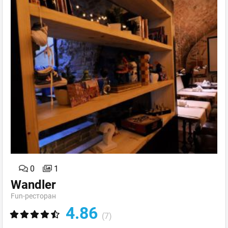
0
1
Wandler
Fun-ресторан
4.86
(7)