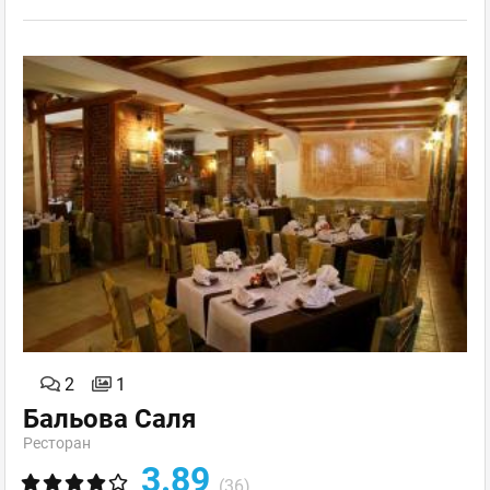
2
1
Бальова Саля
Ресторан
3.89
(36)