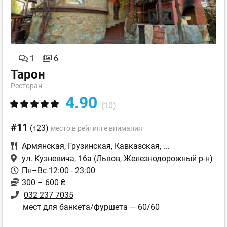
1
6
Тарон
Ресторан
4.90
(10)
#11
(↑23)
место в рейтинге внимания
Армянская
,
Грузинская
,
Кавказская
,
...
ул. Кузневича, 16а
(Львов, Железнодорожный р-н)
Пн–Вс 12:00 - 23:00
300 – 600 ₴
032 237 7035
мест для банкета/фуршета — 60/60