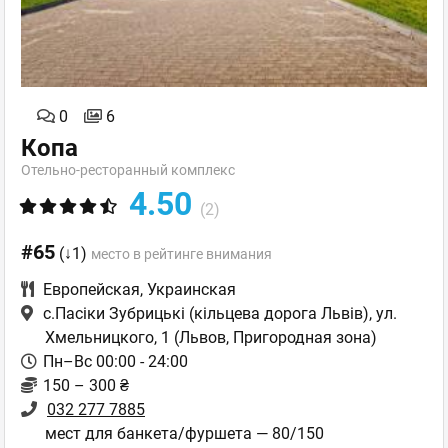
0
6
Копа
Отельно-ресторанный комплекс
4.50
(2)
#65
(↓1)
место в рейтинге внимания
Европейская
,
Украинская
с.Пасіки Зубрицькі (кільцева дорога Львів), ул.
Хмельницкого, 1
(Львов, Пригородная зона)
Пн–Вс 00:00 - 24:00
150 – 300 ₴
032 277 7885
мест для банкета/фуршета — 80/150