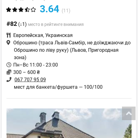
3.64
(11)
#82
(↓1)
место в рейтинге внимания
Европейская
,
Украинская
Оброшино (траса Львів-Самбір, не доїжджаючи до
Оброшино по ліву руку)
(Львов, Пригородная
зона)
Пн–Вс 11:00 - 23:00
300 – 600 ₴
067 707 95 09
мест для банкета/фуршета — 100/100