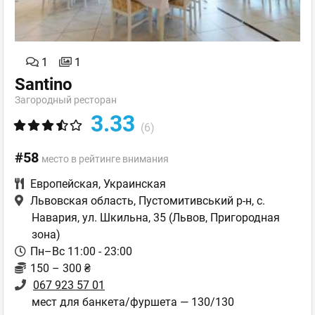
1
1
Santino
Загородный ресторан
3.33
(6)
#58
место в рейтинге внимания
Европейская
,
Украинская
Львовская область, Пустомитивський р-н, с.
Навария, ул. Шкильна, 35
(Львов, Пригородная
зона)
Пн–Вс 11:00 - 23:00
150 – 300 ₴
067 923 57 01
мест для банкета/фуршета — 130/130