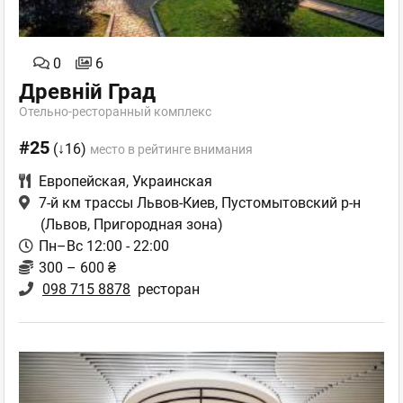
0
6
Древній Град
Отельно-ресторанный комплекс
#25
(↓16)
место в рейтинге внимания
Европейская
,
Украинская
7-й км трассы Львов-Киев, Пустомытовский р-н
(Львов, Пригородная зона)
Пн–Вс 12:00 - 22:00
300 – 600 ₴
098 715 8878
ресторан