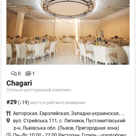
0
1
Chagari
Отельно-ресторанный комплекс
#29
(↓19)
место в рейтинге внимания
Авторская
,
Европейская
,
Западно-украинская
,
...
вул. Стрийська 111, с. Липники, Пустомитівський
р-н, Львівська обл.
(Львов, Пригородная зона)
Пн–Вс 10:00 - 22:00 Ресторан, Готель - цілодобово