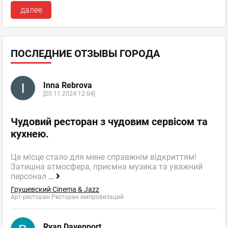
далее
ПОСЛЕДНИЕ ОТЗЫВЫ ГОРОДА
Inna Rebrova
[20.11.2024 12:04]
Чудовий ресторан з чудовим сервісом та
кухнею.
Це місце стало для мене справжнім відкриттям!
Затишна атмосфера, приємна музика та уважний
персонал
...
Грушевский Cinema & Jazz
Арт-ресторан Ресторан импровизаций
Ryan Davenport