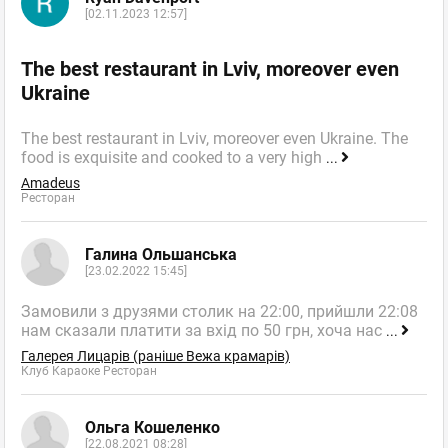
[02.11.2023 12:57]
The best restaurant in Lviv, moreover even
Ukraine
The best restaurant in Lviv, moreover even Ukraine. The
food is exquisite and cooked to a very high
...
Amadeus
Ресторан
Галина Ольшанська
[23.02.2022 15:45]
Замовили з друзями столик на 22:00, прийшли 22:08
нам сказали платити за вхід по 50 грн, хоча нас
...
Галерея Лицарів (раніше Вежа крамарів)
Клуб Караоке Ресторан
Ольга Кошеленко
[22.08.2021 08:28]