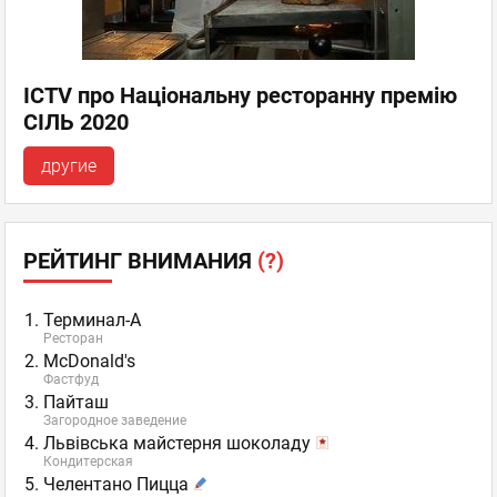
ICTV про Національну ресторанну премію
СІЛЬ 2020
другие
РЕЙТИНГ ВНИМАНИЯ
(?)
Терминал-А
Ресторан
McDonald's
Фастфуд
Пайташ
Загородное заведение
Львівська майстерня шоколаду
Кондитерская
Челентано Пицца