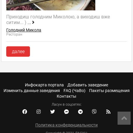
Приходиш голодним Миколою, а виходиш вже
ситим... )
...
Голодний Микола
Ресторан
далее
Инфокарта портала
Добавить заведение
Изменить данные заведения
FAQ (ЧаВо)
Пакеты размещения
Контакты
Ласун в соцсетях:
Политика конфеденциальности