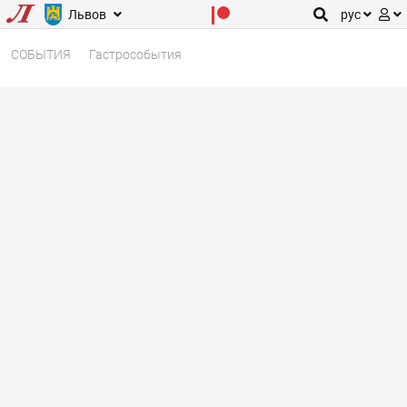
Львов
рус
СОБЫТИЯ
Гастрособытия