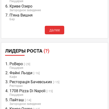
Пиццерия
Криве Озеро
Загородное заведение
П'яна Вишня
Бар
далее
ЛИДЕРЫ РОСТА
(?)
РоВеро
[↑29]
Пиццерия
Файні Льоди
[↑16]
Кафе
Ресторація Бачевських
[↑15]
Ресторан
1708 Pizza Di Napoli
[↑15]
Пиццерия
Пайташ
[↑14]
Загородное заведение
Криве Озеро