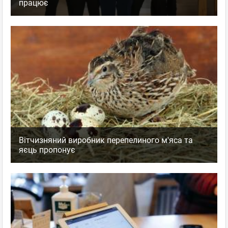
працює
Вітчизняний виробник перепелиного м'яса та
яєць пропонує