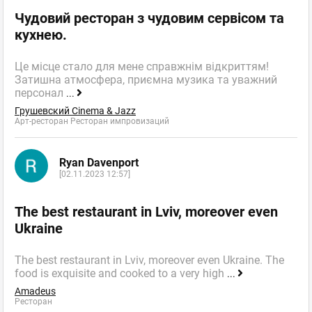
Чудовий ресторан з чудовим сервісом та
кухнею.
Це місце стало для мене справжнім відкриттям!
Затишна атмосфера, приємна музика та уважний
персонал
...
Грушевский Cinema & Jazz
Арт-ресторан Ресторан импровизаций
Ryan Davenport
[02.11.2023 12:57]
The best restaurant in Lviv, moreover even
Ukraine
The best restaurant in Lviv, moreover even Ukraine. The
food is exquisite and cooked to a very high
...
Amadeus
Ресторан