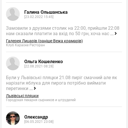
Галина Ольшанська
[23.02.2022 15:45]
Замовили з друзями столик на 22:00, прийшли 22:08
нам сказали платити за вхід по 50 грн, хоча нас
...
Галерея Лицарів (раніше Вежа крамарів)
Клуб Караоке Ресторан
Ольга Кошеленко
[22.08.2021 08:28]
Були у Львівські пляцки 21.08 пиріг смачний але як
нарізати яблука для пирога потрібно виймати
перетинки
...
Львівські пляцки
Городская пекарня сырников и штруделей
Олександр
[06.05.2021 23:08]