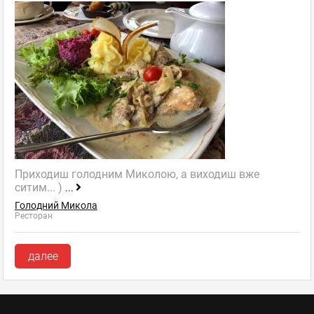
Приходиш голодним Миколою, а виходиш вже
ситим... )
...
Голодний Микола
Ресторан
далее