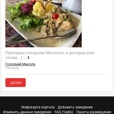
Приходиш голодним Миколою, а виходиш вже
ситим... )
...
Голодний Микола
Ресторан
далее
Инфокарта портала
Добавить заведение
Изменить данные заведения
FAQ (ЧаВо)
Пакеты размещения