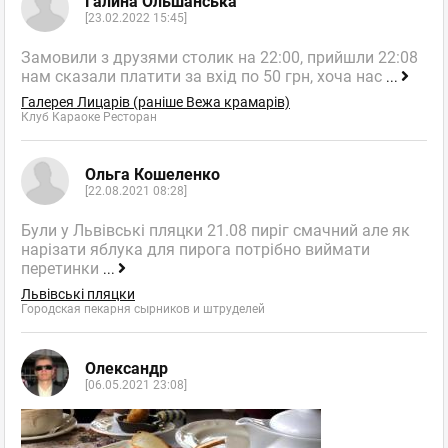
Галина Ольшанська
[23.02.2022 15:45]
Замовили з друзями столик на 22:00, прийшли 22:08
нам сказали платити за вхід по 50 грн, хоча нас
...
Галерея Лицарів (раніше Вежа крамарів)
Клуб Караоке Ресторан
Ольга Кошеленко
[22.08.2021 08:28]
Були у Львівські пляцки 21.08 пиріг смачний але як
нарізати яблука для пирога потрібно виймати
перетинки
...
Львівські пляцки
Городская пекарня сырников и штруделей
Олександр
[06.05.2021 23:08]