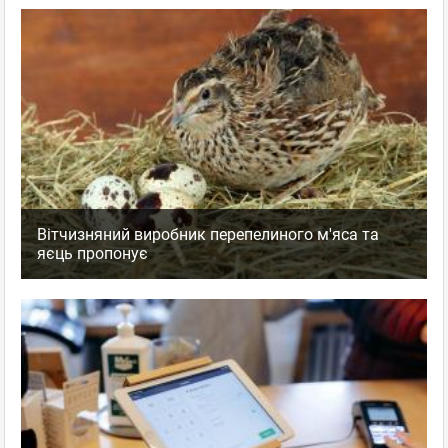
Вітчизняний виробник перепелиного м'яса та
яєць пропонує