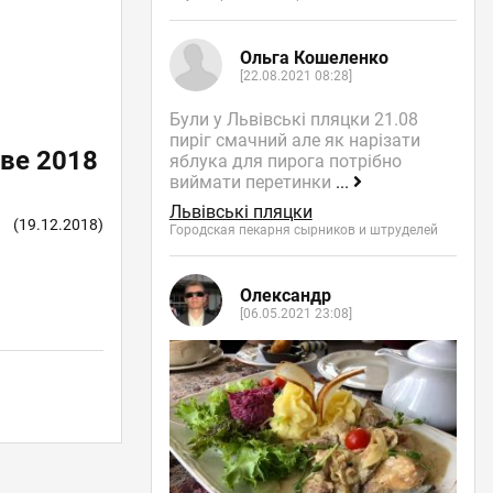
Ольга Кошеленко
[22.08.2021 08:28]
Були у Львівські пляцки 21.08
пиріг смачний але як нарізати
еве 2018
яблука для пирога потрібно
виймати перетинки
...
Львівські пляцки
(19.12.2018)
Городская пекарня сырников и штруделей
Олександр
[06.05.2021 23:08]