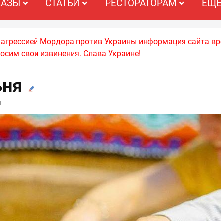
КАЗЫ
СТАТЬИ
РЕСТОРАТОРАМ
ЕЩ
й агрессией Мордора против Украины информация сайта вр
носим свои извинения. Слава Украине!
ьня
н