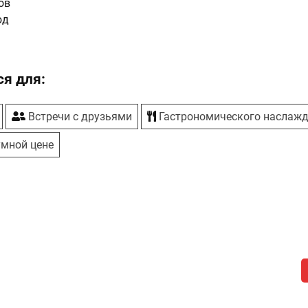
ов
юд
я для:
Встречи с друзьями
Гастрономического наслаж
умной цене