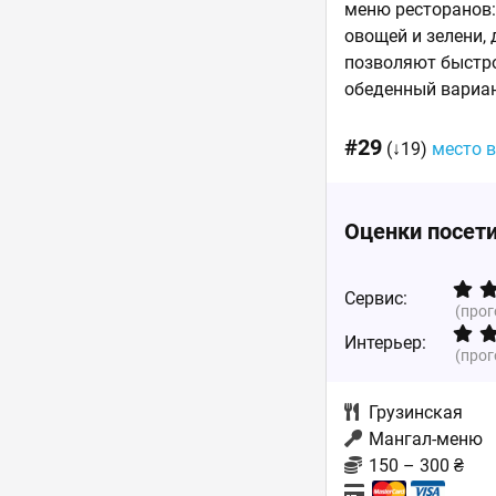
меню ресторанов:
овощей и зелени,
позволяют быстро
обеденный вариан
#29
(↓19)
место 
Оценки посет
Сервис:
(про
Интерьер:
(про
Грузинская
Мангал-меню
150 – 300 ₴