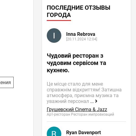
ПОСЛЕДНИЕ ОТЗЫВЫ
ГОРОДА
Inna Rebrova
[20.11.2024 12:04]
Чудовий ресторан з
чудовим сервісом та
кухнею.
дения
Це місце стало для мене
справжнім відкриттям! Затишна
атмосфера, приємна музика та
уважний персонал
...
Грушевский Cinema & Jazz
Арт-ресторан Ресторан импровизаций
Ryan Davenport