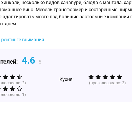
 хинкали, несколько видов хачапури, блюда с мангала, хар
 домашнее вино. Мебель-трансформер и состаренные шир
 адаптировать место под большие застольные компании 
т днем.
в рейтинге внимания
4.6
ителей:
5
Кухня:
голосовало:
2
)
(проголосовало:
2
)
голосовало:
1
)