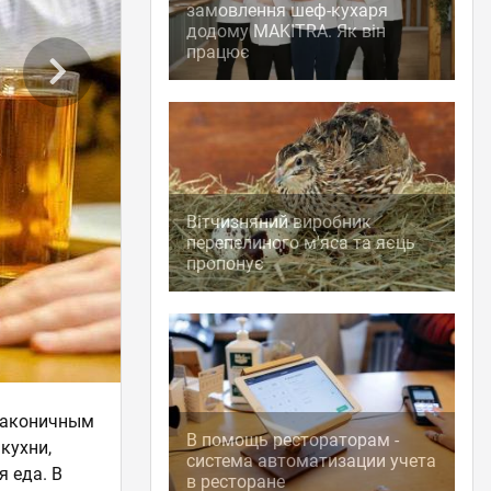
замовлення шеф-кухаря
додому MAKITRA. Як він
працює
Вітчизняний виробник
перепелиного м'яса та яєць
пропонує
 лаконичным
В помощь рестораторам -
кухни,
система автоматизации учета
я еда. В
в ресторане