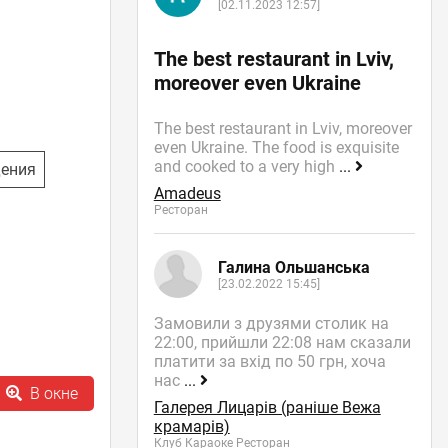
[02.11.2023 12:57]
The best restaurant in Lviv,
moreover even Ukraine
The best restaurant in Lviv, moreover
even Ukraine. The food is exquisite
and cooked to a very high
...
дения
Amadeus
Ресторан
Галина Ольшанська
[23.02.2022 15:45]
Замовили з друзями столик на
22:00, прийшли 22:08 нам сказали
платити за вхід по 50 грн, хоча
нас
...
В окне
Галерея Лицарів (раніше Вежа
крамарів)
Клуб Караоке Ресторан