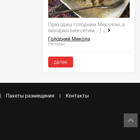
Приходиш голодним Миколою, а
виходиш вже ситим... )
...
Голодний Микола
Ресторан
далее
Пакеты размещения
Контакты