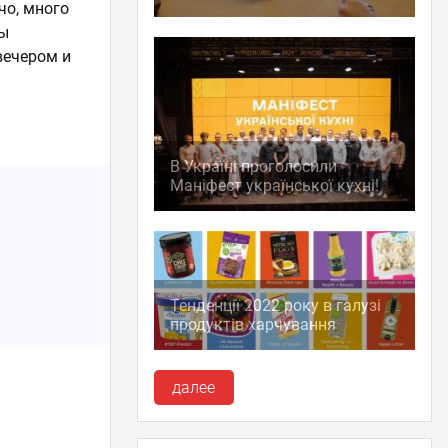
чо, много
мы
вечером и
В Україні проголосили
Маніфест української кухні!
Тенденції 2022 року в галузі
продуктів харчування
далее