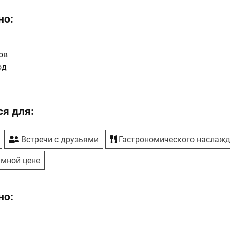
но:
ов
юд
я для:
Встречи с друзьями
Гастрономического наслаж
умной цене
но: