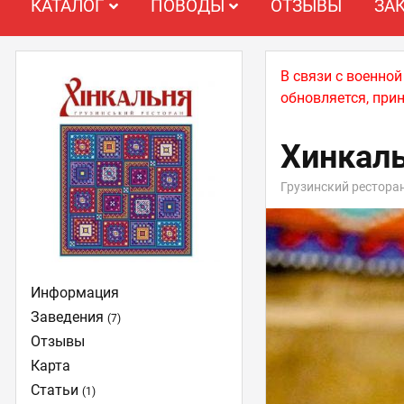
КАТАЛОГ
ПОВОДЫ
ОТЗЫВЫ
ЗА
В связи с военно
обновляется, при
Хинкал
Грузинский рестора
Информация
Заведения
(7)
Отзывы
Карта
Статьи
(1)