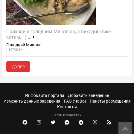
Приходиш голодним Миколою, а виходиш вже
ситим... )
...
Голодний Микола
Ресторан
далее
Инфокарта портала
Добавить заведение
Изменить данные заведения
FAQ (ЧаВо)
Пакеты размещения
Контакты
Ласун в соцсетях: