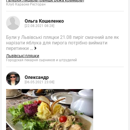
Галерея Лицарів (раніше Вежа крамарів)
Клуб Караоке Ресторан
Ольга Кошеленко
[22.08.2021 08:28]
Були у Львівські пляцки 21.08 пиріг смачний але як
нарізати яблука для пирога потрібно виймати
перетинки
...
Львівські пляцки
Городская пекарня сырников и штруделей
Олександр
[06.05.2021 23:08]