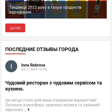
Тенденції 2022 року в галузі продуктів
харчування
далее
ПОСЛЕДНИЕ ОТЗЫВЫ ГОРОДА
Inna Rebrova
[20.11.2024 12:04]
Чудовий ресторан з чудовим сервісом та
кухнею.
Це місце стало для мене справжнім відкриттям!
Затишна атмосфера, приємна музика та уважний
персонал
...