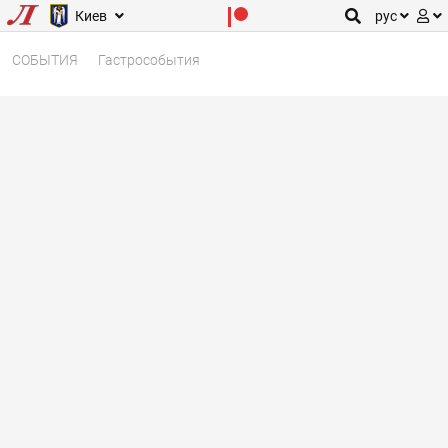
Киев
рус
СОБЫТИЯ
Гастрособытия