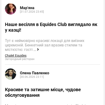
Мар'яна
[31.07.2026 23:45]
Наше весілля в Equides Club виглядало як
у казці!
Тут є неймовірно красиві локаціі для виїзних
церемоній. Бенкетний зал вразив стилем та
місткістю: гості
...
Chalet Equides
Загородный ресторан
Олена Павленко
[30.06.2026 23:11]
Красиве та затишне місце, чудове
обслуговування