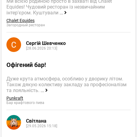
Ми всією родиною просто в захваті від Chalet
Equides! Чудовий ресторан із незвичайним
інтер'єром. Куштували
...
Chalet Equides
Загородный ресторан
Сергій Шевченко
[28.06.2026 20:13]
Офігений бар!
Дуже крута атмосфера, особливо у дворику літом.
Також дякую колективу закладу за професіоналізм
та лояльність.
...
Punkraft
Бар крафтового пива
Світлана
[29.05.2026 15:18]