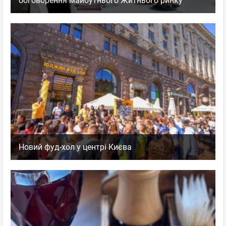
обговорення майбутнього Житнього ринку
Новий фуд-хол у центрі Києва