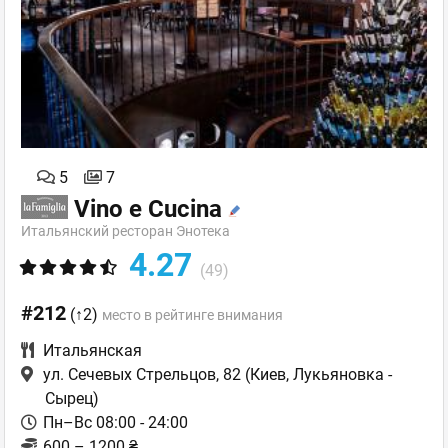
5
7
Vino e Cucina
Итальянский ресторан Энотека
4.27
(49)
#212
(↑2)
место в рейтинге внимания
Итальянская
ул. Сечевых Стрельцов, 82
(Киев, Лукьяновка -
Сырец)
Пн–Вс 08:00 - 24:00
600 – 1200 ₴