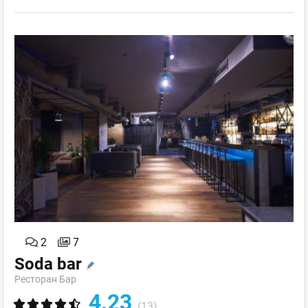
2
7
Soda bar
Ресторан Бар
4.23
(13)