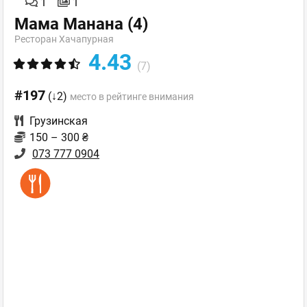
1
1
Мама Манана
(4)
Ресторан Хачапурная
4.43
(7)
#197
(↓2)
место в рейтинге внимания
Грузинская
150 – 300 ₴
073 777 0904