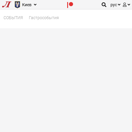
Киев
рус
СОБЫТИЯ
Гастрособытия