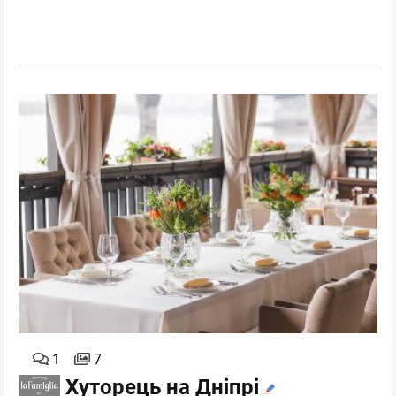
1
7
Хуторець на Дніпрі