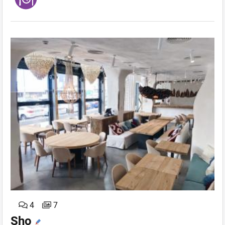
4
7
Sho