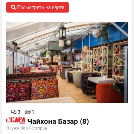
Посмотреть на карте
3
1
Чайхона Базар
(8)
Лаунж-бар Ресторан