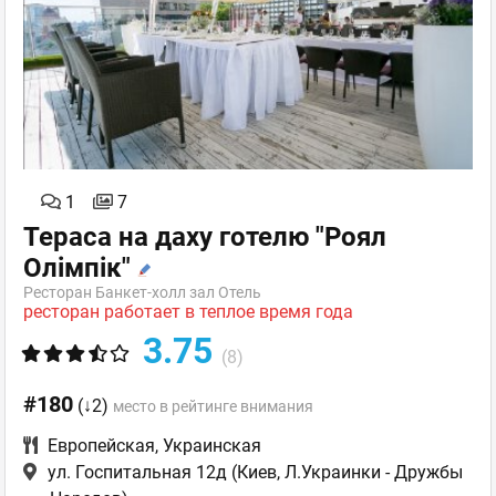
1
7
Тераса на даху готелю "Роял
Олімпік"
Ресторан Банкет-холл зал Отель
ресторан работает в теплое время года
3.75
(8)
#180
(↓2)
место в рейтинге внимания
Европейская
,
Украинская
ул. Госпитальная 12д
(Киев, Л.Украинки - Дружбы