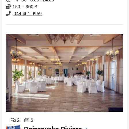
150 – 300 ₴
044 401 0959
2
6