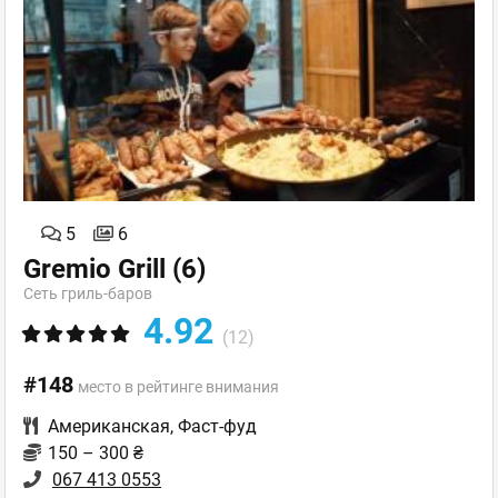
5
6
Gremio Grill
(6)
Сеть гриль-баров
4.92
(12)
#148
место в рейтинге внимания
Американская
,
Фаст-фуд
150 – 300 ₴
067 413 0553