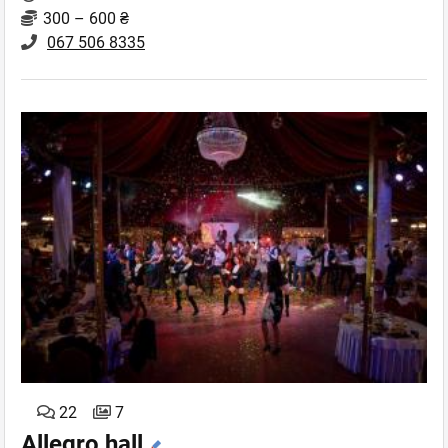
300 – 600 ₴
067 506 8335
22
7
Allegro hall