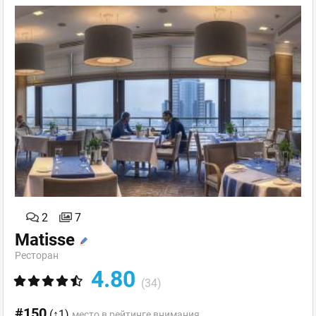
2
7
Matisse
Ресторан
4.80
(34)
#150
(↑1)
место в рейтинге внимания