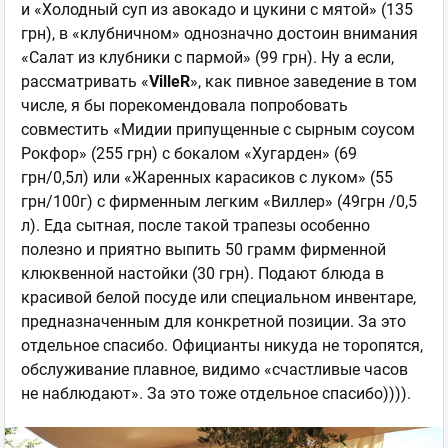
и «Холодный суп из авокадо и цукини с мятой» (135
грн), в «клубничном» однозначно достоин внимания
«Салат из клубники с пармой» (99 грн). Ну а если,
рассматривать «
VilleR
», как пивное заведение в том
числе, я бы порекомендовала попробовать
совместить «Мидии припущенные с сырным соусом
Рокфор» (255 грн) с бокалом «Хугарден» (69
грн/0,5л) или «Жаренных карасиков с луком» (55
грн/100г) с фирменным легким «Виллер» (49грн /0,5
л). Еда сытная, после такой трапезы особенно
полезно и приятно выпить 50 грамм фирменной
клюквенной настойки (30 грн). Подают блюда в
красивой белой посуде или специальном инвентаре,
предназначенным для конкретной позиции. За это
отдельное спасибо. Официанты никуда не торопятся,
обслуживание плавное, видимо «счастливые часов
не наблюдают». За это тоже отдельное спасибо)))).