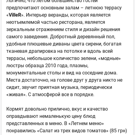
Логично, что летом большинство гостей
предпочитают основным залам – летнюю террасу
«
VilleR
». Интерьер веранды, которая является
неотъемлемой частью ресторана, является
зеркальным отражением стиля и дизайн решения
самого заведения. Добротный деревянный пол,
удобные плюшевые диваны цвета сирени, богатая
тканевая драпировка на потолке и вдоль всей
террасы, небольшое количество зелени, «модные»
люстры образца 2010 года, плазмы,
монументальные столы и вид на соседние дома.
Места достаточно, на голове друг у друга никто не
сидит, звучит приятная музыка, периодически
«живая». С атмосферой все в порядке.
Кормят довольно прилично, вкус и качество
оправдывают немаленькую цену блюд
представленных в меню. В «Летнем меню»
понравились «Салат из трех видов томатов» (85 грн)