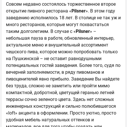
Совсем недавно состоялось торжественное второе
открытие пивного ресторана «
Pilsner
». В этом году
заведению исполнилось 18 лет. В столице не так уж и
много ресторанов, которые могут похвастаться
таким долголетием. В случае с «
Pilsner
» –
небольшая пауза в работе, обновленный интерьер,
актуальное меню и внушительный ассортимент
чешского пива, которое можно попробовать только
на Пушкинской – не оставит равнодушными
потенциальных гостей заведения. Более того, судя по
вечерней заполняемости, в ряду пивоманов и
пивоценителей явно прибыло. Заведение Вы найдете
без труда, сложно не заметить или пройти мимо
компактной, добротной, цветущей геранью летней
террасы сочно зеленого цвета. Здесь нет сложных
инженерных конструкций и сильно полюбившегося
«loft» акцента в оформлении. Просто уютно, просто
удобная мебель натуральных оттенков и
материалов, все для того чтобы создать или