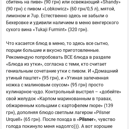
сбитень на пиве» (90 грн) или освежающий «Shandy»
(90 грн) с пивом «Lobkowicz» (60 грн/0,5 л), мятой,
лимоном и 7up. Естественно здесь не забыли о
Бехеровке и удивили наличием в меню венгерского
сухого вина «Tukaji Furmint» (320 грн).
Что касается блюд в меню, то здесь все сытно,
порции большие и вкусно приготовленные.
Рекомендую попробовать ВСЕ блюда в разделе
«Блюда из утки», согласна с теми, кто считает
гениальным сочетание утки с пивом. И «Домашний
утиный паштет» (95 грн), и «Утиная запеченная
ножка с малиновым соусом» (95 грн) просто
кулинарное чудо. Контрольный выстрел – «добейте»
свой желудок «Карпом маринованным в травах,
обжаренным кольцами с картофелем пюре» (139
грн), дополняя блюдо светлым лагером «Pilsner
Urquell» (65 грн). После похода в «
Pilsner
», чувство
голода покинуло меня надолго))). А вот хорошее