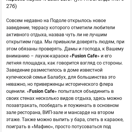
27б)
Совсем недавно на Подоле открылось новое
заведение, террасу которого отметили любители
активного отдыха, назвав чуть ли не лучшим
открытием года. Мы привыкли доверять людям, при
этом обязаны проверять. Дамы и господа, к Вашему
вниманию – лаунж-караоке «
Fusion
Caf
е
» и его
летняя площадка, как говорится взгляд со стороны.
Заведение разместилось в доме известной
купеческой семьи Балабух, для большинства это
неважно, но приверженцы исторического флера
оценили. «
Fusion
Cafe
» попытался объединить в
своих стенах несколько видов отдыха, здесь можно
позавтракать, пообедать и поужинать в основном
зале ресторана, ВИП-зале и мансарде на втором
этаже. Также можно выпить у бара, спеть в караоке,
поиграть в «Мафию», просто потусоваться под