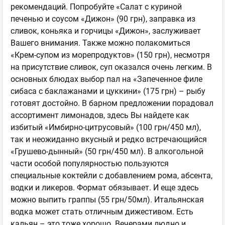
рекомендаций. Попробуйте «Салат с куриной
печенью и соусом «Дижон» (90 грн), заправка из
сливок, коньяка и горчицы «Дижон», заслуживает
Вашего внимания. Также можно полакомиться
«Крем-супом из морепродуктов» (150 грн), несмотря
на присутствие сливок, суп оказался очень легким. В
основных блюдах выбор пал на «Запеченное филе
сибаса с баклажанами и цуккини» (175 грн) – рыбу
готовят достойно. В барном предложении порадовал
ассортимент лимонадов, здесь Вы найдете как
избитый «Имбирно-цитрусовый» (100 грн/450 мл),
так и неожиданно вкусный и редко встречающийся
«Грушево-дынный» (50 грн/450 мл). В алкогольной
части особой популярностью пользуются
специальные коктейли с добавлением рома, абсента,
водки и ликеров. Формат обязывает. И еще здесь
можно выпить граппы (55 грн/50мл). Итальянская
водка может стать отличным дижестивом. Есть
кальян – это тоже хорошо. Вечерами людно и