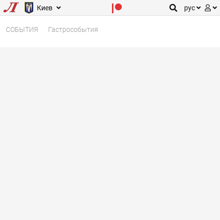
Киев
рус
СОБЫТИЯ
Гастрособытия