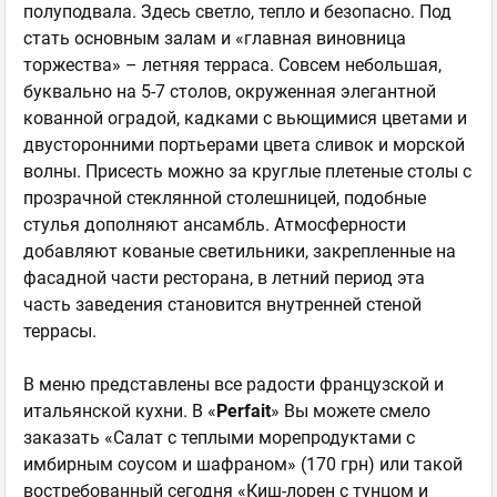
полуподвала. Здесь светло, тепло и безопасно. Под
стать основным залам и «главная виновница
торжества» – летняя терраса. Совсем небольшая,
буквально на 5-7 столов, окруженная элегантной
кованной оградой, кадками с вьющимися цветами и
двусторонними портьерами цвета сливок и морской
волны. Присесть можно за круглые плетеные столы с
прозрачной стеклянной столешницей, подобные
стулья дополняют ансамбль. Атмосферности
добавляют кованые светильники, закрепленные на
фасадной части ресторана, в летний период эта
часть заведения становится внутренней стеной
террасы.
В меню представлены все радости французской и
итальянской кухни. В «
Perfait
» Вы можете смело
заказать «Салат с теплыми морепродуктами с
имбирным соусом и шафраном» (170 грн) или такой
востребованный сегодня «Киш-лорен с тунцом и