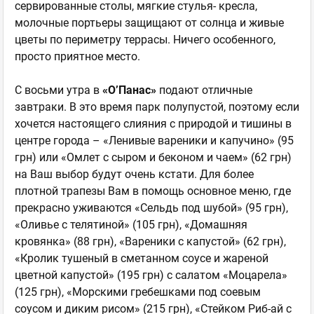
сервированные столы, мягкие стулья- кресла,
молочные портьеры защищают от солнца и живые
цветы по периметру террасы. Ничего особенного,
просто приятное место.
С восьми утра в
«О’Панас»
подают отличные
завтраки. В это время парк полупустой, поэтому если
хочется настоящего слияния с природой и тишины в
центре города – «Ленивые вареники и капучино» (95
грн) или «Омлет с сыром и беконом и чаем» (62 грн)
на Ваш выбор будут очень кстати. Для более
плотной трапезы Вам в помощь основное меню, где
прекрасно уживаются «Сельдь под шубой» (95 грн),
«Оливье с телятиной» (105 грн), «Домашняя
кровянка» (88 грн), «Вареники с капустой» (62 грн),
«Кролик тушеный в сметанном соусе и жареной
цветной капустой» (195 грн) с салатом «Моцарела»
(125 грн), «Морскими гребешками под соевым
соусом и диким рисом» (215 грн), «Стейком Риб-ай с