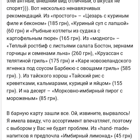
элегантные, внешний вид отличный, о вкусах не
спорят))). Вот несколько ненавязчивых
рекомендаций. Из «простого» – «Цезарь с куриным
филе и беконом» (185 грн), «Куриный суп с лапшой»
(60 грн) и «Рыбные котлеты из судака с
картофельным пюре» (165 грн). Из «модного» –
«Теплый ростбиф с листьями салата Бостон, зернами
горчицы и семенами льна» (260 грн), «Круассан с
телятиной гриль» (175 грн) и «Каре новозеландского
ягненка под соусом Барбекю с овощами гриль» (585
грн). ). Из тайского хорош «Тайский рис с
креветками, кальмарами, курицей и яйцом» (155
грн). И на десерт – «Морковно-имбирный пирог с
мороженым» (85 грн).
В барную карту зашли все. Ой, извините, вырвалось!
Я имела ввиду, что ассортимент впечатляет, поэтому
с выбором у Вас не будет проблем. Из «hand- made»
напитков я предпочла «Имбирный лимонад» (45 грн)