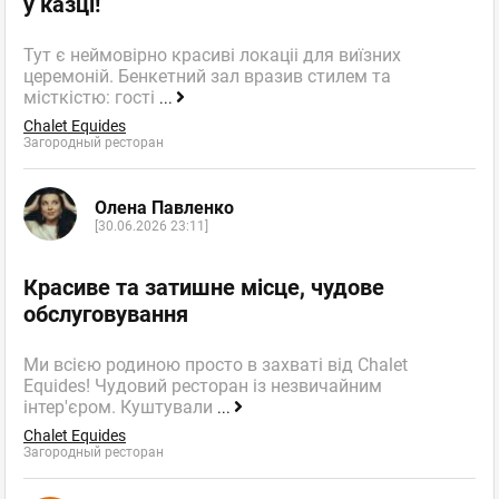
у казці!
Тут є неймовірно красиві локаціі для виїзних
церемоній. Бенкетний зал вразив стилем та
місткістю: гості
...
Chalet Equides
Загородный ресторан
Олена Павленко
[30.06.2026 23:11]
Красиве та затишне місце, чудове
обслуговування
Ми всією родиною просто в захваті від Chalet
Equides! Чудовий ресторан із незвичайним
інтер'єром. Куштували
...
Chalet Equides
Загородный ресторан