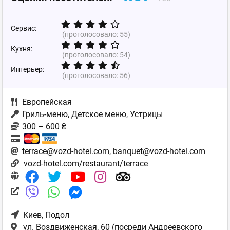
Сервис:
(проголосовало:
55
)
Кухня:
(проголосовало:
54
)
Интерьер:
(проголосовало:
56
)
Европейская
Гриль-меню, Детское меню, Устрицы
300 – 600 ₴
terrace@vozd-hotel.com, banquet@vozd-hotel.com
vozd-hotel.com/restaurant/terrace
Киев
, Подол
ул. Воздвиженская, 60 (посреди Андреевского