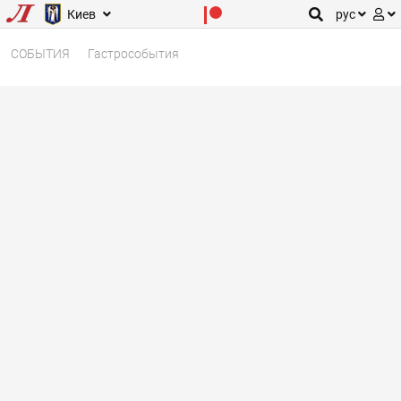
Киев
рус
СОБЫТИЯ
Гастрособытия