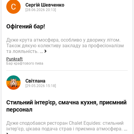
Сергій Шевченко
[28.06.2026 20:13]
Офігений бар!
Дуже крута атмосфера, особливо у дворику літом.
Також дякую колективу закладу за професіоналізм
та лояльність.
...
Punkraft
Бар крафтового пива
Світлана
[29.05.2026 15:18]
Стильний інтер'єр, смачна кухня, приємний
персонал
Дуже сподобався ресторан Chalet Equides: стильний
інтер’єр, цікава подача страв і приємна атмосфера.
...