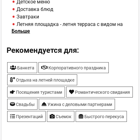
Детское меню
Доставка блюд
Завтраки
Летняя площадка - летня терраса с видом на
Больше
город
Особенности - Уникальный вертикальный гриль
Molteni
Рекомендуется для:
Отель - Бутик-отель - "Воздвиженський", 32
номера
Банкета
Корпоративного праздника
Панорамный вид
Парковка
Отдыха на летней площадке
Экологически чистые продукты
Посещения туристами
Романтического свидания
Свадьбы
Ужина с деловыми партнерами
Презентаций
Съемок
Быстрого перекуса