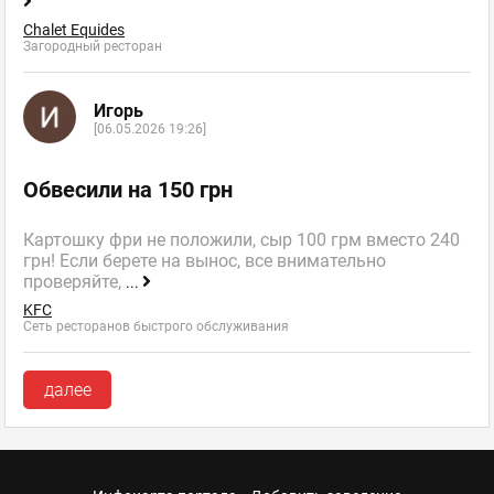
Chalet Equides
Загородный ресторан
Игорь
[06.05.2026 19:26]
Обвесили на 150 грн
Картошку фри не положили, сыр 100 грм вместо 240
грн! Если берете на вынос, все внимательно
проверяйте,
...
KFC
Сеть ресторанов быстрого обслуживания
далее