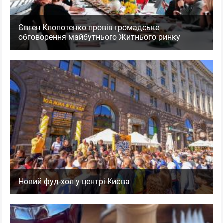
весняного
...
Показать полностью...
Золотой дукат
,
Оценка
+1
0
Кофейня
Євген Клопотенко провів громадське
пожаловаться
обговорення майбутнього Житнього ринку
ответить
facebook
twitter
Вероника
Гость
03.11.2012 10:28
Дукат на Льва Толстого
А что Дукат на Льва Толстого уже работает?????????????
Новий фуд-хол у центрі Києва
superrr
Золотой дукат
,
Оценка
+1
0
Кофейня
пожаловаться