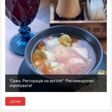
ответить
facebook
twitter
Тамила
Гость
02.11.2012 12:34
Вкуснятина к чаю
Концептуальное заведение!!!!!!!! Алея звезд,шляпки,приколы,
улыбки все есть. Киевлянам рекомендую поучится простоте
"Сажа. Ресторація на вугіллі": Рекомендуємо
общения и внимательности у
спробувати!
официантов(добрые,милые,классные)
Кофе очень хороший,но больше всего запомнилось варенье -
далее
абрикосовое с
...
Показать полностью...