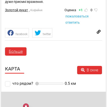
дуже приємні враження.
Золотой дукат
,
Оценка
+1
0
Кофейня
пожаловаться
ответить
facebook
twitter
Золотий Дукат
Больше
Гость
26.09.2013 15:38
КАРТА
В окне
Дякуємо і Вам за теплі відгуки!Заходьте ще!
Золотой дукат
,
Оценка
0
0
Кофейня
что рядом?
0.5
км
пожаловаться
ответить
facebook
twitter