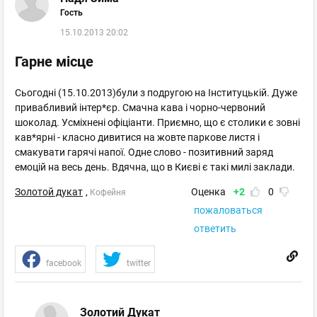
Гость
15.10.2013 20:02
Гарне місце
Сьогодні (15.10.2013)були з подругою на Інституцькій. Дуже
привабливий інтер*єр. Смачна кава і чорно-червоний
шоколад. Усміхнені офіціанти. Приємно, що є столики є зовні
кав*ярні - класно дивитися на жовте паркове листя і
смакувати гарячі напої. Одне слово - позитивний заряд
емоцій на весь день. Вдячна, що в Києві є такі милі заклади.
Золотой дукат
,
Оценка
+2
0
Кофейня
пожаловаться
ответить
facebook
twitter
Золотий Дукат