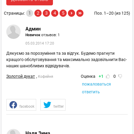
1
2
3
4
5
Страницы:
Поз. 1–20 (из 125)
Админ
Новичок
отзывов: 1
05.03.2014 17:20
Дякуємо за порозуміння та за відгук. Будемо прагнути
кращого обслуговування та максимально задовільнити Вас-
наших шанобливих відвідувачів.
Золотой дукат
,
Оценка
+1
0
Кофейня
пожаловаться
ответить
facebook
twitter
Надя Зима