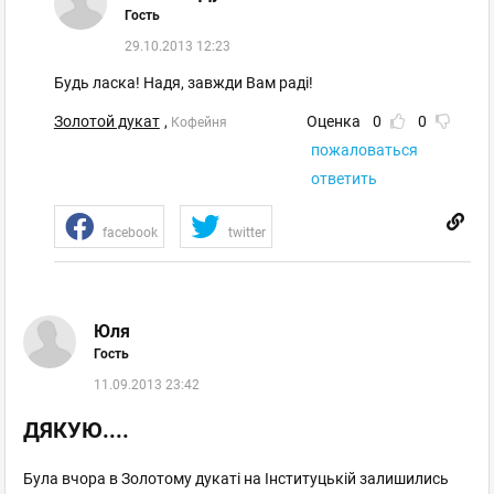
Гость
29.10.2013 12:23
Будь ласка! Надя, завжди Вам раді!
Золотой дукат
,
Оценка
0
0
Кофейня
пожаловаться
ответить
facebook
twitter
Юля
Гость
11.09.2013 23:42
ДЯКУЮ....
Була вчора в Золотому дукаті на Інституцькій залишились