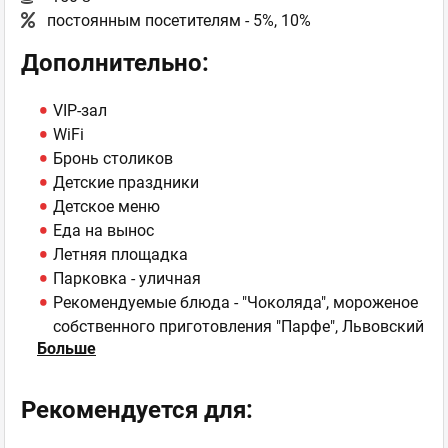
постоянным посетителям - 5%, 10%
Дополнительно:
VIP-зал
WiFi
Бронь столиков
Детские праздники
Детское меню
Еда на вынос
Летняя площадка
Парковка - уличная
Рекомендуемые блюда - "Чоколяда", мороженое
собственного приготовления "Парфе", Львовский
Больше
штрудель
Рекомендуемые напитки - фрешкава, какао,
уникальные кофейные напитки, травяной чай
Рекомендуется для:
"Чар зілля" и фруктовые чаи, Лимонад