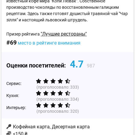
известный кофе мира "Копи Лювак". Собственное
производство чоколяды по восстановленным галицким
рецептам. Здесь также готовят душистый травяной чай "Чар
зілля" и настоящий львовский штрудель.
"Лучшие рестораны"
Призер рейтинга
#69
место в рейтинге внимания
4.7
Оценки посетителей:
987
Сервис:
(проголосовало:
333
)
Кухня:
(проголосовало:
334
)
Интерьер:
(проголосовало:
320
)
Кофейная карта, Десертная карта
<150 ₴