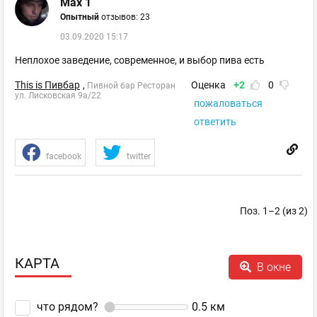
Max 1
Опытный
отзывов: 23
03.09.2020 15:17
Неплохое заведение, современное, и выбор пива есть
This is Пивбар
,
Оценка
+2
0
Пивной бар Ресторан
ул. Лисковская 9а/22
пожаловаться
ответить
facebook
twitter
Поз. 1–2 (из 2)
КАРТА
В окне
что рядом?
0.5
км