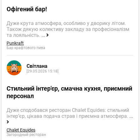
Офігений бар!
Дуже крута атмосфера, особливо у дворику літом.
Також дякую колективу закладу за професіоналізм
та лояльність.
...
Punkraft
Бар крафтового пива
Світлана
[29.05.2026 15:18]
Стильний інтер'єр, смачна кухня, приємний
персонал
Дуже сподобався ресторан Chalet Equides: стильний
інтер’єр, цікава подача страв і приємна атмосфера.
...
Chalet Equides
Загородный ресторан