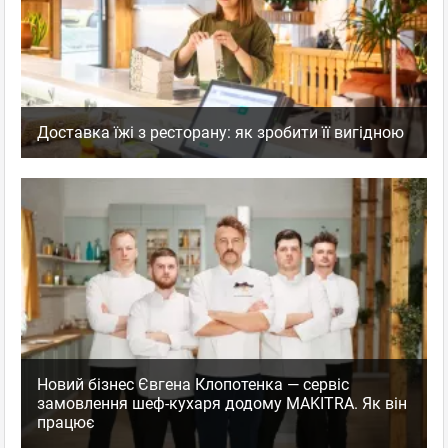
Доставка їжі з ресторану: як зробити її вигідною
Новий бізнес Євгена Клопотенка — сервіс
замовлення шеф-кухаря додому MAKITRA. Як він
працює