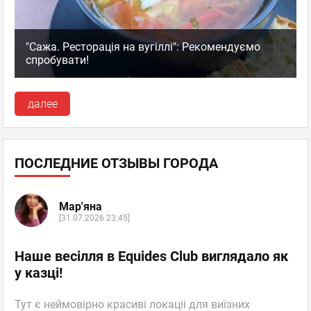
"Сажа. Ресторація на вугіллі": Рекомендуємо
спробувати!
далее
ПОСЛЕДНИЕ ОТЗЫВЫ ГОРОДА
Мар'яна
[31.07.2026 23:45]
Наше весілля в Equides Club виглядало як
у казці!
Тут є неймовірно красиві локаціі для виїзних