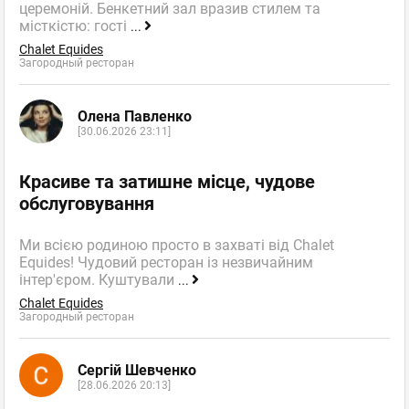
церемоній. Бенкетний зал вразив стилем та
місткістю: гості
...
Chalet Equides
Загородный ресторан
Олена Павленко
[30.06.2026 23:11]
Красиве та затишне місце, чудове
обслуговування
Ми всією родиною просто в захваті від Chalet
Equides! Чудовий ресторан із незвичайним
інтер'єром. Куштували
...
Chalet Equides
Загородный ресторан
Сергій Шевченко
[28.06.2026 20:13]