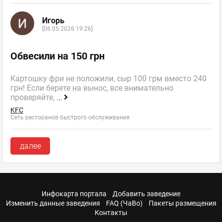
Игорь
[06.05.2026 19:26]
Обвесили на 150 грн
Картошку фри не положили, сыр 100 грм вместо 240
грн! Если берете на вынос, все внимательно
проверяйте,
...
KFC
Сеть ресторанов быстрого обслуживания
далее
Инфокарта портала
Добавить заведение
Изменить данные заведения
FAQ (ЧаВо)
Пакеты размещения
Контакты