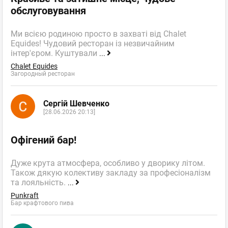
обслуговування
Ми всією родиною просто в захваті від Chalet
Equides! Чудовий ресторан із незвичайним
інтер'єром. Куштували
...
Chalet Equides
Загородный ресторан
Сергій Шевченко
[28.06.2026 20:13]
Офігений бар!
Дуже крута атмосфера, особливо у дворику літом.
Також дякую колективу закладу за професіоналізм
та лояльність.
...
Punkraft
Бар крафтового пива