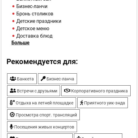
Бизнес-ланчи
Бронь столиков
Детские праздники
Детское меню
Доставка блюд
Больше
Еда на вынос
Кальян
Конференц-зал
Рекомендуется для:
Летняя площадка
Парковка
Банкета
Бизнес-ланча
Спортивные трансляции
Встречи с друзьями
Корпоративного праздника
Отдыха на летней площадке
Приятного уик-энда
Просмотра спорт. трансляций
Посещения живых концертов