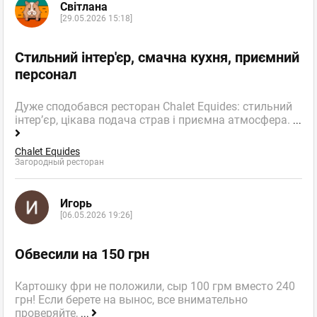
Світлана
[29.05.2026 15:18]
Стильний інтер'єр, смачна кухня, приємний
персонал
Дуже сподобався ресторан Chalet Equides: стильний
інтер’єр, цікава подача страв і приємна атмосфера.
...
Chalet Equides
Загородный ресторан
Игорь
[06.05.2026 19:26]
Обвесили на 150 грн
Картошку фри не положили, сыр 100 грм вместо 240
грн! Если берете на вынос, все внимательно
проверяйте,
...