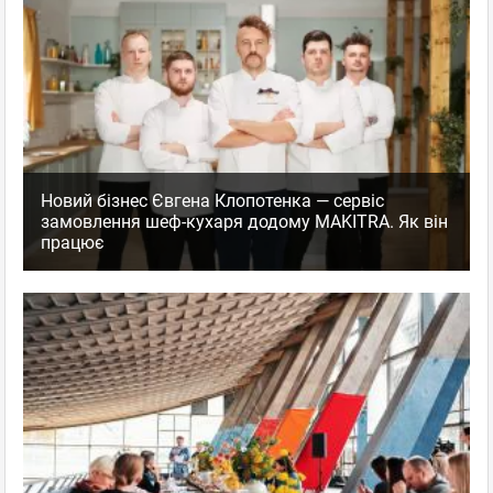
Новий бізнес Євгена Клопотенка — сервіс
замовлення шеф-кухаря додому MAKITRA. Як він
працює