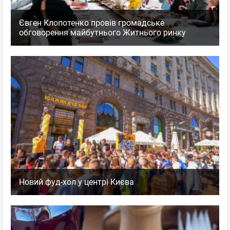
Євген Клопотенко провів громадське
обговорення майбутнього Житнього ринку
Новий фуд-хол у центрі Києва