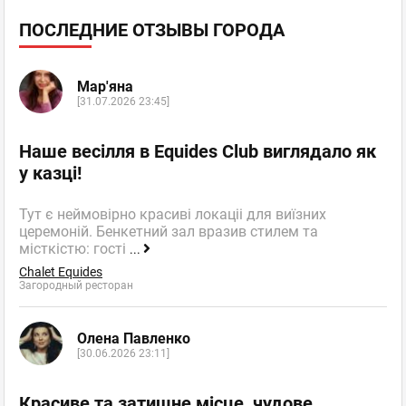
ПОСЛЕДНИЕ ОТЗЫВЫ ГОРОДА
Мар'яна
[31.07.2026 23:45]
Наше весілля в Equides Club виглядало як
у казці!
Тут є неймовірно красиві локаціі для виїзних
церемоній. Бенкетний зал вразив стилем та
місткістю: гості
...
Chalet Equides
Загородный ресторан
Олена Павленко
[30.06.2026 23:11]
Красиве та затишне місце, чудове