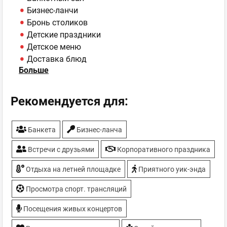
Бизнес-ланчи
Бронь столиков
Детские праздники
Детское меню
Доставка блюд
Больше
Еда на вынос
Кальян
Конференц-зал
Рекомендуется для:
Летняя площадка
Парковка
Банкета
Бизнес-ланча
Спортивные трансляции
Встречи с друзьями
Корпоративного праздника
Отдыха на летней площадке
Приятного уик-энда
Просмотра спорт. трансляций
Посещения живых концертов