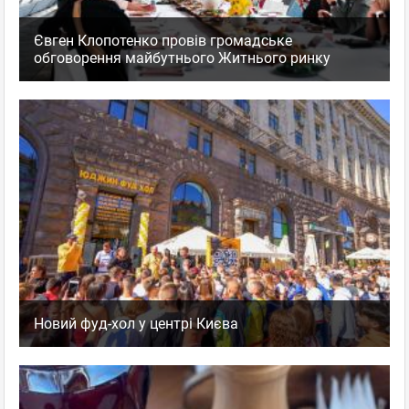
Євген Клопотенко провів громадське
обговорення майбутнього Житнього ринку
Новий фуд-хол у центрі Києва