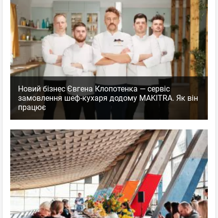
Новий бізнес Євгена Клопотенка — сервіс
замовлення шеф-кухаря додому MAKITRA. Як він
працює