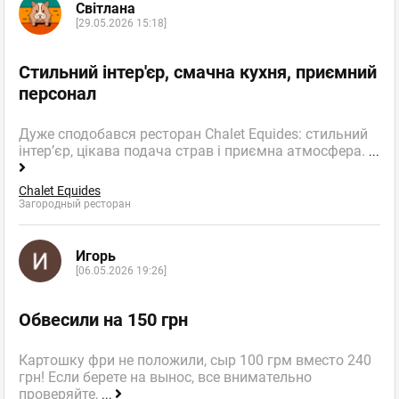
Світлана
[29.05.2026 15:18]
Стильний інтер'єр, смачна кухня, приємний
персонал
Дуже сподобався ресторан Chalet Equides: стильний
інтер’єр, цікава подача страв і приємна атмосфера.
...
Chalet Equides
Загородный ресторан
Игорь
[06.05.2026 19:26]
Обвесили на 150 грн
Картошку фри не положили, сыр 100 грм вместо 240
грн! Если берете на вынос, все внимательно
проверяйте,
...