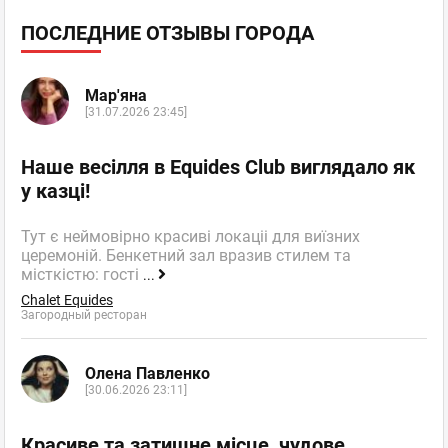
ПОСЛЕДНИЕ ОТЗЫВЫ ГОРОДА
Мар'яна
[31.07.2026 23:45]
Наше весілля в Equides Club виглядало як
у казці!
Тут є неймовірно красиві локаціі для виїзних
церемоній. Бенкетний зал вразив стилем та
місткістю: гості
...
Chalet Equides
Загородный ресторан
Олена Павленко
[30.06.2026 23:11]
Красиве та затишне місце, чудове