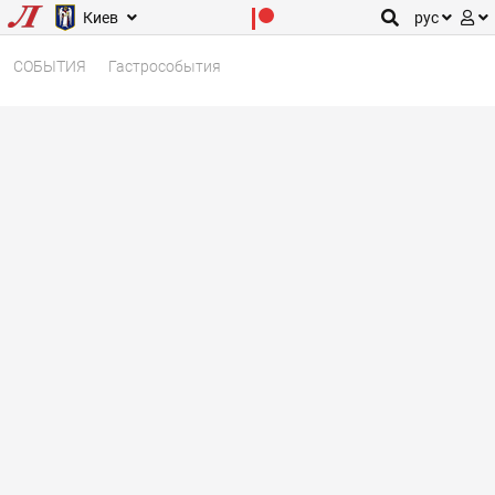
Киев
рус
СОБЫТИЯ
Гастрособытия