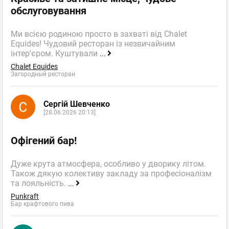
обслуговування
Ми всією родиною просто в захваті від Chalet
Equides! Чудовий ресторан із незвичайним
інтер'єром. Куштували
...
Chalet Equides
Загородный ресторан
Сергій Шевченко
[28.06.2026 20:13]
Офігений бар!
Дуже крута атмосфера, особливо у дворику літом.
Також дякую колективу закладу за професіоналізм
та лояльність.
...
Punkraft
Бар крафтового пива