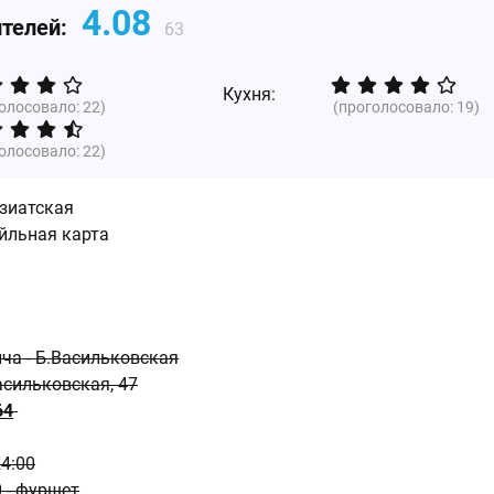
4.08
ителей:
63
Кухня:
голосовало:
22
)
(проголосовало:
19
)
голосовало:
22
)
зиатская
ейльная карта
ича - Б.Васильковская
асильковская, 47
64
24:00
0 - фуршет