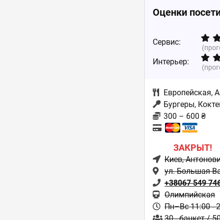
Оценки посет
Сервис:
(про
Интерьер:
(про
Европейская
,
А
Бургеры, Кокт
300 – 600 ₴
ЗАКРЫТ!
Киев
, Антонов
ул. Большая В
+38067 549 74
Олимпийская
Пн–Вс 11:00 - 
30 - банкет / 5