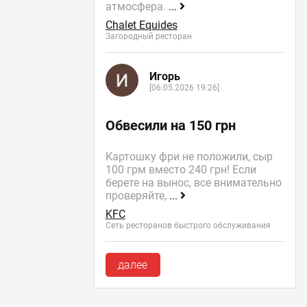
атмосфера.
...
Chalet Equides
Загородный ресторан
Игорь
[06.05.2026 19:26]
Обвесили на 150 грн
Картошку фри не положили, сыр
100 грм вместо 240 грн! Если
берете на вынос, все внимательно
проверяйте,
...
KFC
Сеть ресторанов быстрого обслуживания
далее