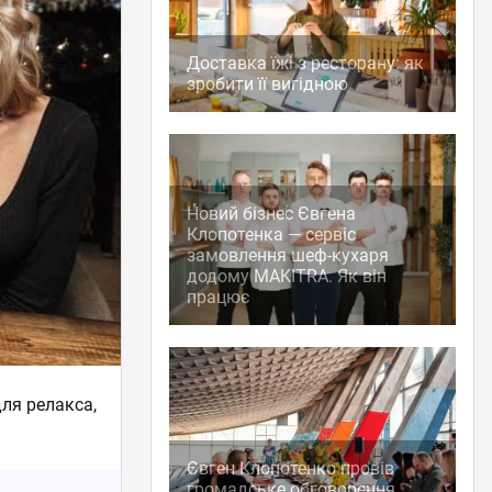
Доставка їжі з ресторану: як
зробити її вигідною
Новий бізнес Євгена
Клопотенка — сервіс
замовлення шеф-кухаря
додому MAKITRA. Як він
працює
ля релакса,
Євген Клопотенко провів
громадське обговорення