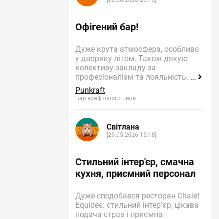
[28.06.2026 20:13]
Офігений бар!
Дуже крута атмосфера, особливо
у дворику літом. Також дякую
колективу закладу за
професіоналізм та лояльність.
...
Punkraft
Бар крафтового пива
Світлана
[29.05.2026 15:18]
Стильний інтер'єр, смачна
кухня, приємний персонал
Дуже сподобався ресторан Chalet
Equides: стильний інтер’єр, цікава
подача страв і приємна