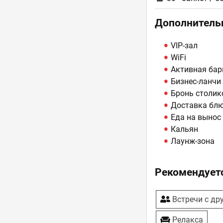
Дополнитель
VIP-зал
WiFi
Активная бар
Бизнес-ланчи
Бронь столик
Доставка бл
Еда на вынос
Кальян
Лаунж-зона
Рекомендуетс
Встречи с др
Релакса