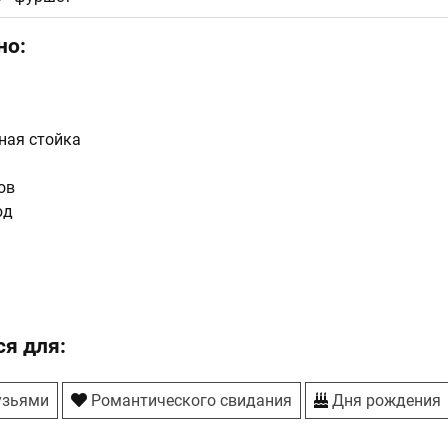
но:
ная стойка
ов
юд
я для:
узьями
Романтического свидания
Дня рождения