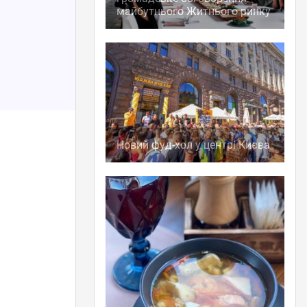
майбутнього Житнього ринку
Новий фуд-хол у центрі Києва