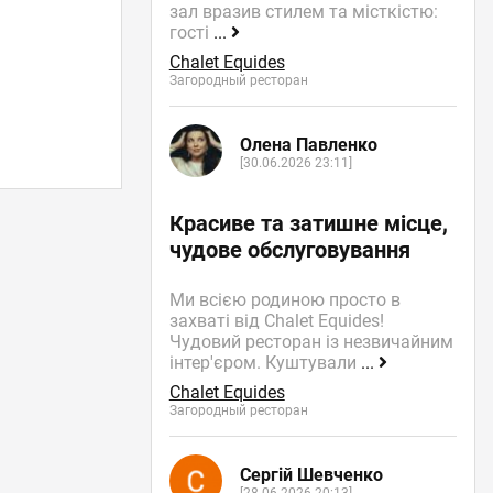
зал вразив стилем та місткістю:
гості
...
Chalet Equides
Загородный ресторан
Олена Павленко
[30.06.2026 23:11]
Красиве та затишне місце,
чудове обслуговування
Ми всією родиною просто в
захваті від Chalet Equides!
Чудовий ресторан із незвичайним
інтер'єром. Куштували
...
Chalet Equides
Загородный ресторан
Сергій Шевченко