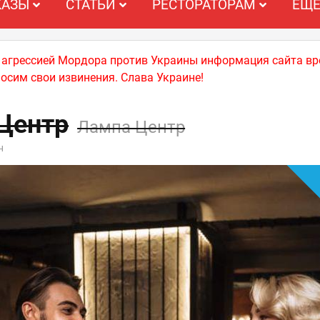
КАЗЫ
СТАТЬИ
РЕСТОРАТОРАМ
ЕЩ
й агрессией Мордора против Украины информация сайта вр
носим свои извинения. Слава Украине!
Центр
Лампа Центр
н