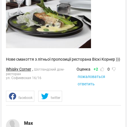
Нове смакоття з літньої пропозиції ресторана Віскі Корнер )))
Whisky Corner
,
Оценка
+2
0
Шотландский дом-
ресторан
пожаловаться
ул. Софиевская 16/16
ответить
facebook
twitter
Max