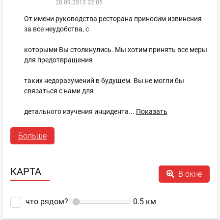
28.09.2013 22:05
От имени руководства ресторана приносим извинения
за все неудобства, с
которыми Вы столкнулись. Мы хотим принять все меры
для предотвращения
таких недоразумений в будущем. Вы не могли бы
связаться с нами для
детального изучения инцидента
...
Показать
полностью...
Больше
Whisky Corner
,
Оценка
+2
0
Шотландский дом-
ресторан
пожаловаться
ответить
КАРТА
В окне
facebook
twitter
что рядом?
0.5
км