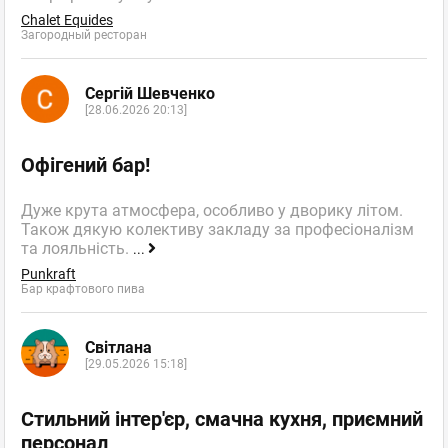
Chalet Equides
Загородный ресторан
Сергій Шевченко
[28.06.2026 20:13]
Офігений бар!
Дуже крута атмосфера, особливо у дворику літом.
Також дякую колективу закладу за професіоналізм
та лояльність.
...
Punkraft
Бар крафтового пива
Світлана
[29.05.2026 15:18]
Стильний інтер'єр, смачна кухня, приємний
персонал