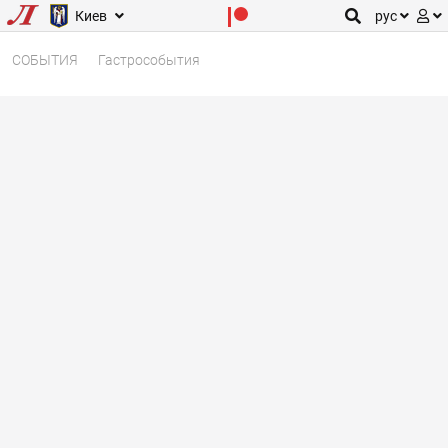
Киев
рус
СОБЫТИЯ
Гастрособытия