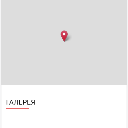
Bannanna
Гость
19.09.2012 17:49
очень красивый интерьер! нужно будет заглянуть
обязательно!
Whisky Corner
,
Оценка
0
0
Шотландский дом-
ресторан
пожаловаться
ответить
facebook
twitter
ГАЛЕРЕЯ
Константин
Гость
15.09.2012 01:20
Был вчера, и по количеству шотландского односолодового