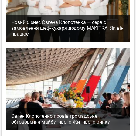
Новий бізнес Євгена Клопотенка — сервіс
замовлення шеф-кухаря додому MAKITRA. Як він
працює
Євген Клопотенко провів громадське
обговорення майбутнього Житнього ринку