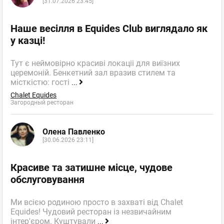
[31.07.2026 23:45]
Наше весілля в Equides Club виглядало як
у казці!
Тут є неймовірно красиві локаціі для виїзних
церемоній. Бенкетний зал вразив стилем та
місткістю: гості
...
Chalet Equides
Загородный ресторан
Олена Павленко
[30.06.2026 23:11]
Красиве та затишне місце, чудове
обслуговування
Ми всією родиною просто в захваті від Chalet
Equides! Чудовий ресторан із незвичайним
інтер'єром. Куштували
...