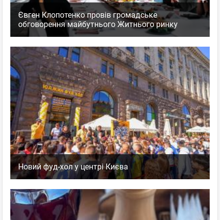
Євген Клопотенко провів громадське
обговорення майбутнього Житнього ринку
Новий фуд-хол у центрі Києва