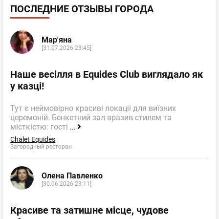
ПОСЛЕДНИЕ ОТЗЫВЫ ГОРОДА
Мар'яна
[31.07.2026 23:45]
Наше весілля в Equides Club виглядало як
у казці!
Тут є неймовірно красиві локаціі для виїзних
церемоній. Бенкетний зал вразив стилем та
місткістю: гості
...
Chalet Equides
Загородный ресторан
Олена Павленко
[30.06.2026 23:11]
Красиве та затишне місце, чудове