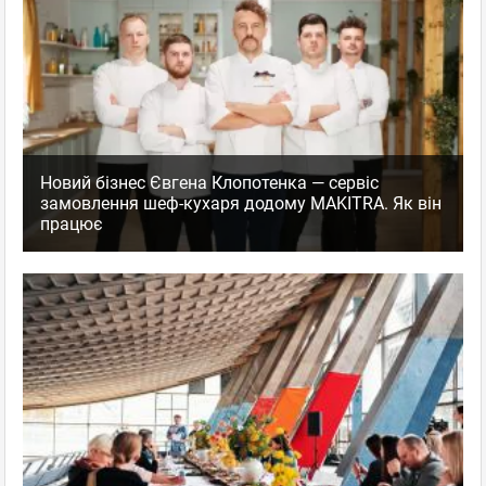
Новий бізнес Євгена Клопотенка — сервіс
замовлення шеф-кухаря додому MAKITRA. Як він
працює