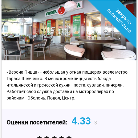
о
З
а
к
р
ы
т
о
о
к
о
н
ч
а
т
е
л
ь
н
«Верона Пицца» - небольшая уютная пиццерия возле метро
Тараса Шевченко. В меню кроме пиццы есть блюда
итальянской и греческой кухни - паста, сувлаки, пинерли.
Работает своя служба доставки на мотороллерах по
районам - Оболонь, Подол, Центр.
4.33
Оценки посетителей:
3