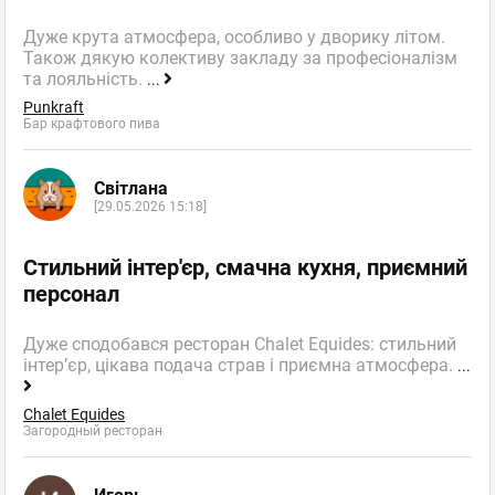
Дуже крута атмосфера, особливо у дворику літом.
Також дякую колективу закладу за професіоналізм
та лояльність.
...
Punkraft
Бар крафтового пива
Світлана
[29.05.2026 15:18]
Стильний інтер'єр, смачна кухня, приємний
персонал
Дуже сподобався ресторан Chalet Equides: стильний
інтер’єр, цікава подача страв і приємна атмосфера.
...
Chalet Equides
Загородный ресторан