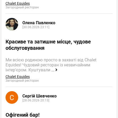
Chalet Equides
Загородный ресторан
Олена Павленко
[30.06.2026 23:11]
Красиве та затишне місце, чудове
обслуговування
Ми всією родиною просто в захваті від Chalet
Equides! Чудовий ресторан із незвичайним
інтер'єром. Куштували
...
Chalet Equides
Загородный ресторан
Сергій Шевченко
[28.06.2026 20:13]
Офігений бар!