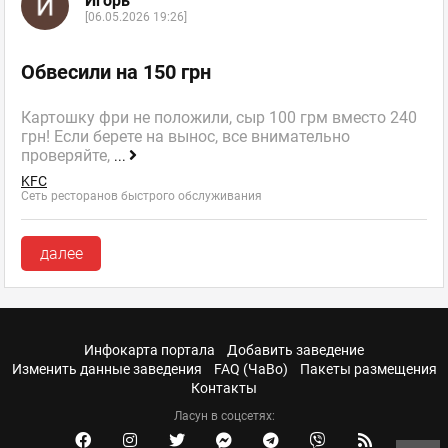
Игорь
[06.05.2026 19:26]
Обвесили на 150 грн
Картошку фри не положили, сыр 100 грм вместо 240
грн! Если берете на вынос, все внимательно
проверяйте,
...
KFC
Сеть ресторанов быстрого обслуживания
далее
Инфокарта портала
Добавить заведение
Изменить данные заведения
FAQ (ЧаВо)
Пакеты размещения
Контакты
Ласун в соцсетях: