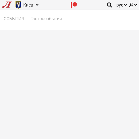
Киев
рус
СОБЫТИЯ
Гастрособытия