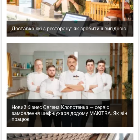
Доставка їжі з ресторану: як зробити її вигідною
Новий бізнес Євгена Клопотенка — сервіс
замовлення шеф-кухаря додому MAKITRA. Як він
працює