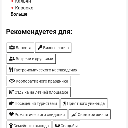
Кальян
Караоке
Больше
Летний клуб
Летняя площадка
Панорамный вид
Рекомендуется для:
Парковка
Печь на дровах
Банкета
Бизнес-ланча
Спортивные трансляции
ТВ-плазмы
Встречи с друзьями
У воды
Шоу-програма
Гастрономического наслаждения
Корпоративного праздника
Отдыха на летней площадке
Посещения туристами
Приятного уик-энда
Романтического свидания
Светской жизни
Семейного выхода
Свадьбы