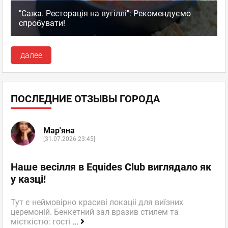
"Сажа. Ресторація на вугіллі": Рекомендуємо
спробувати!
далее
ПОСЛЕДНИЕ ОТЗЫВЫ ГОРОДА
Мар'яна
[31.07.2026 23:45]
Наше весілля в Equides Club виглядало як
у казці!
Тут є неймовірно красиві локаціі для виїзних
церемоній. Бенкетний зал вразив стилем та
місткістю: гості
...