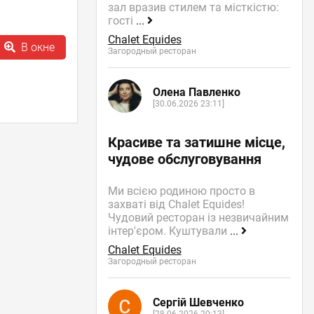
зал вразив стилем та місткістю:
гості
...
Chalet Equides
В окне
Загородный ресторан
Олена Павленко
[30.06.2026 23:11]
Красиве та затишне місце,
чудове обслуговування
Ми всією родиною просто в
захваті від Chalet Equides!
Чудовий ресторан із незвичайним
інтер'єром. Куштували
...
Chalet Equides
Загородный ресторан
Сергій Шевченко