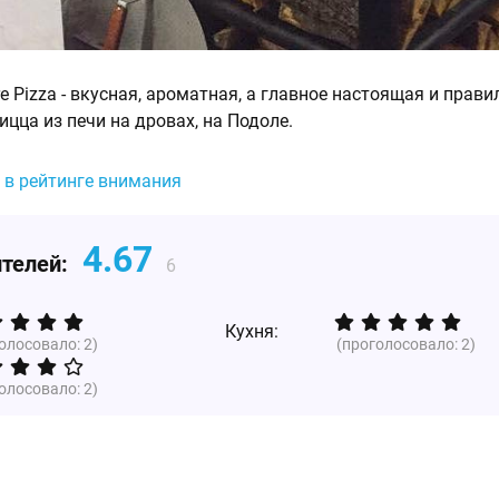
 Pizza - вкусная, ароматная, а главное настоящая и прав
цца из печи на дровах, на Подоле.
 в рейтинге внимания
4.67
ителей:
6
Кухня:
голосовало:
2
)
(проголосовало:
2
)
голосовало:
2
)