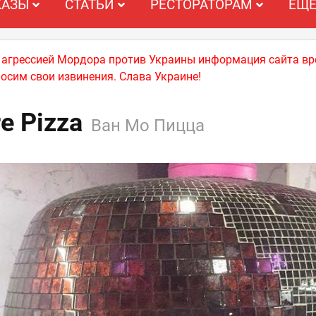
КАЗЫ
СТАТЬИ
РЕСТОРАТОРАМ
ЕЩ
й агрессией Мордора против Украины информация сайта вр
носим свои извинения. Слава Украине!
e Pizza
Ван Мо Пицца