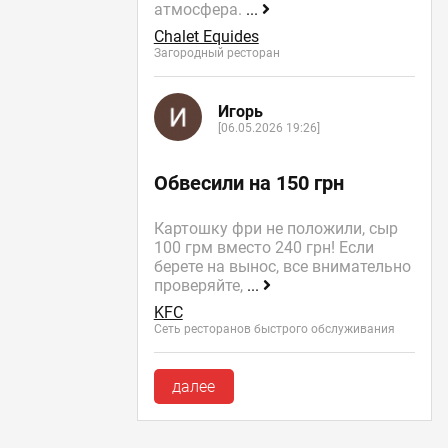
атмосфера.
...
Chalet Equides
Загородный ресторан
Игорь
[06.05.2026 19:26]
Обвесили на 150 грн
Картошку фри не положили, сыр
100 грм вместо 240 грн! Если
берете на вынос, все внимательно
проверяйте,
...
KFC
Сеть ресторанов быстрого обслуживания
далее