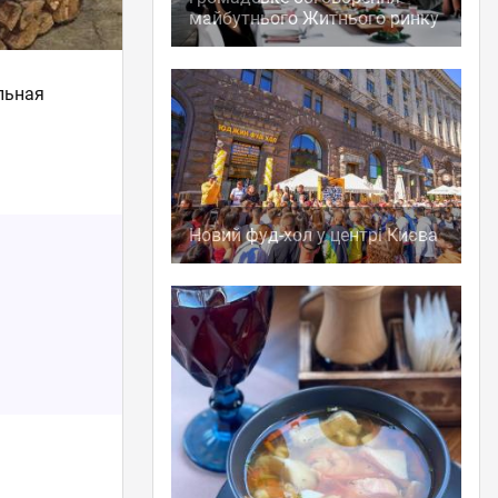
майбутнього Житнього ринку
ильная
Новий фуд-хол у центрі Києва