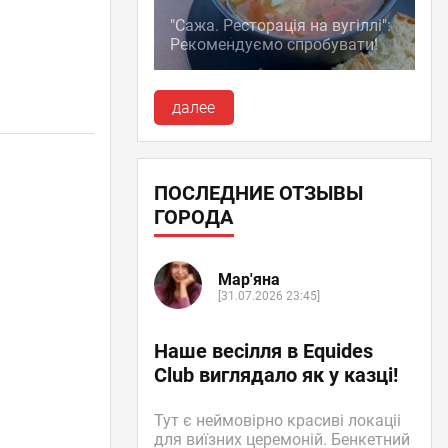
"Сажа. Ресторація на вугіллі":
Рекомендуємо спробувати!
далее
ПОСЛЕДНИЕ ОТЗЫВЫ
ГОРОДА
Мар'яна
[31.07.2026 23:45]
Наше весілля в Equides
Club виглядало як у казці!
Тут є неймовірно красиві локаціі
для виїзних церемоній. Бенкетний