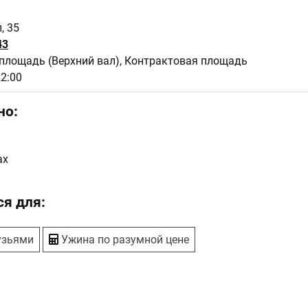
, 35
43
площадь (Верхний вал), Контрактовая площадь
22:00
но:
ах
я для:
узьями
Ужина по разумной цене