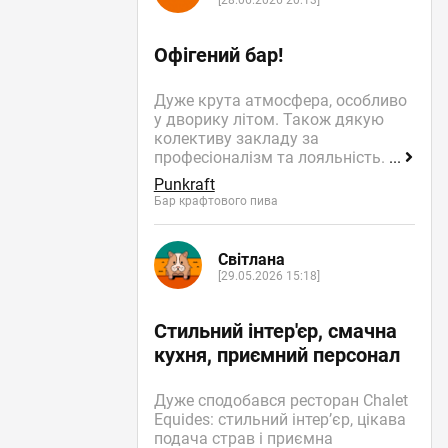
[28.06.2026 20:13]
Офігений бар!
Дуже крута атмосфера, особливо
у дворику літом. Також дякую
колективу закладу за
професіоналізм та лояльність.
...
Punkraft
Бар крафтового пива
Світлана
[29.05.2026 15:18]
Стильний інтер'єр, смачна
кухня, приємний персонал
Дуже сподобався ресторан Chalet
Equides: стильний інтер’єр, цікава
подача страв і приємна