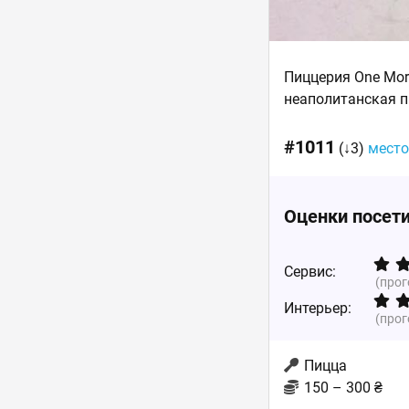
Пиццерия One More
неаполитанская пи
#1011
(↓3)
место
Оценки посет
Сервис:
(про
Интерьер:
(про
Пицца
150 – 300 ₴