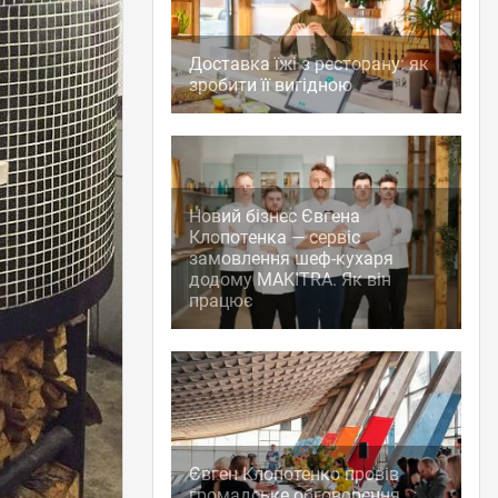
Доставка їжі з ресторану: як
зробити її вигідною
Новий бізнес Євгена
Клопотенка — сервіс
замовлення шеф-кухаря
додому MAKITRA. Як він
працює
Євген Клопотенко провів
громадське обговорення