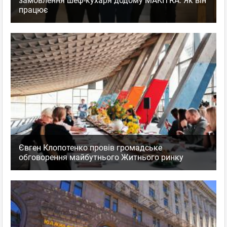
замовлення шеф-кухаря додому MAKITRA. Як він
працює
Євген Клопотенко провів громадське
обговорення майбутнього Житнього ринку