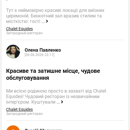
Тут є неймовірно красиві локаціі для виїзних
церемоній. Бенкетний зал вразив стилем та
місткістю: гості
...
Chalet Equides
Загородный ресторан
Олена Павленко
[30.06.2026 23:11]
Красиве та затишне місце, чудове
обслуговування
Ми всією родиною просто в захваті від Chalet
Equides! Чудовий ресторан із незвичайним
інтер'єром. Куштували
...
Chalet Equides
Загородный ресторан