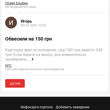
Chalet Equides
Загородный ресторан
Игорь
[06.05.2026 19:26]
Обвесили на 150 грн
Картошку фри не положили, сыр 100 грм вместо 240
грн! Если берете на вынос, все внимательно
проверяйте,
...
KFC
Сеть ресторанов быстрого обслуживания
далее
Инфокарта портала
Добавить заведение