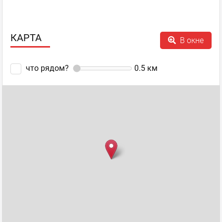
КАРТА
В окне
что рядом?
0.5
км