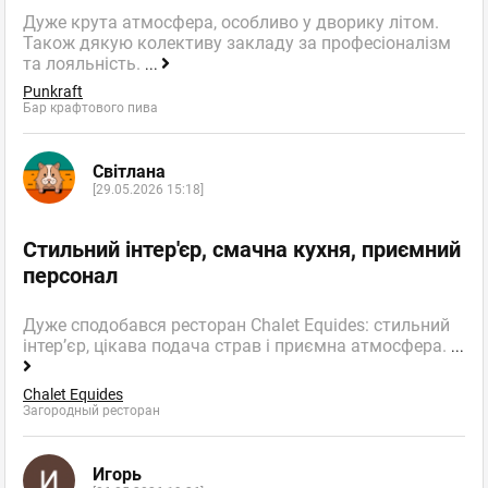
Дуже крута атмосфера, особливо у дворику літом.
Також дякую колективу закладу за професіоналізм
та лояльність.
...
Punkraft
Бар крафтового пива
Світлана
[29.05.2026 15:18]
Стильний інтер'єр, смачна кухня, приємний
персонал
Дуже сподобався ресторан Chalet Equides: стильний
інтер’єр, цікава подача страв і приємна атмосфера.
...
Chalet Equides
Загородный ресторан
Игорь