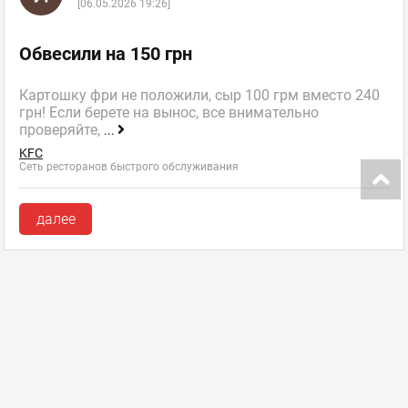
[06.05.2026 19:26]
Обвесили на 150 грн
Картошку фри не положили, сыр 100 грм вместо 240
грн! Если берете на вынос, все внимательно
проверяйте,
...
KFC
Сеть ресторанов быстрого обслуживания
далее
Инфокарта портала
Добавить заведение
Изменить данные заведения
FAQ (ЧаВо)
Пакеты размещения
Контакты
Ласун в соцсетях: