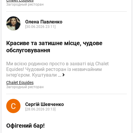
Загородный ресторан
Олена Павленко
[30.06.2026 23:11]
Красиве та затишне місце, чудове
обслуговування
Ми всією родиною просто в захваті від Chalet
Equides! Чудовий ресторан із незвичайним
інтер'єром. Куштували
...
Chalet Equides
Загородный ресторан
Сергій Шевченко
[28.06.2026 20:13]
Офігений бар!