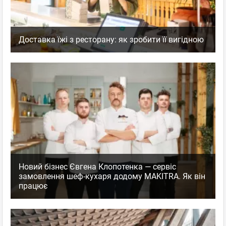
Доставка їжі з ресторану: як зробити її вигідною
Новий бізнес Євгена Клопотенка — сервіс
замовлення шеф-кухаря додому MAKITRA. Як він
працює