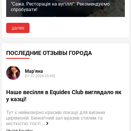
"Сажа. Ресторація на вугіллі": Рекомендуємо
спробувати!
далее
ПОСЛЕДНИЕ ОТЗЫВЫ ГОРОДА
Мар'яна
[31.07.2026 23:45]
Наше весілля в Equides Club виглядало як
у казці!
Тут є неймовірно красиві локаціі для виїзних
церемоній. Бенкетний зал вразив стилем та
місткістю: гості
...
Chalet Equides